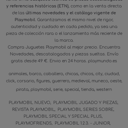
y referencias históricas (ETN)
, como en la venta directa
de las
últimas novedades y el catálogo vigente de
Playmobil
. Garantizamos el mismo nivel de rigor,
autenticidad y cuidado en cada pedido, ya sea una
pieza de colección rara o el lanzamiento más reciente de
la marca.
Compra Juguetes Playmobil al mejor precio. Encuentra
Novedades, descatalogados y piezas sueltas. Envío
gratis desde 49 €. Envio en 24 horas. playmundo.es
animales
barco
caballero
chicas
chicos
city
ciudad
click
corsario
figures
guerrero
medieval
muneco
oeste
pirata
playmobil
serie
special
tienda
western
PLAYMOBIL NUEVO
PLAYMOBIL JUGADO Y PIEZAS
REVISTA PLAYMOBIL
PLAYMOBIL SERIES SOBRE
PLAYMOBIL SPECIAL Y SPECIAL PLUS
PLAYMOFRIENDS
PLAYMOBIL 1.2.3. - JUNIOR