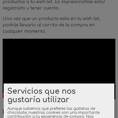
productos a tu wish list. Es imprescindible estar
registrado y tener cuenta.
Una vez que un producto esta en tu wish list,
podrás llevarlo al carrito de la compra en
cualquier momento.
Servicios que nos
gustaría utilizar
Aunque sabemos que prefieres las galletas de
Leer más...
chocolate, nuestras cookies son una importante
contribución a tu experiencia de compra. Nos