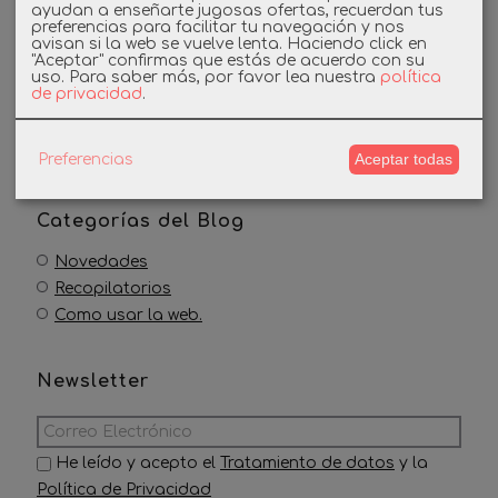
ayudan a enseñarte jugosas ofertas, recuerdan tus
preferencias para facilitar tu navegación y nos
avisan si la web se vuelve lenta. Haciendo click en
Busca en el Blog
"Aceptar" confirmas que estás de acuerdo con su
uso.
Para saber más, por favor lea nuestra
política
de privacidad
.
Aceptar todas
Preferencias
Categorías del Blog
Novedades
Recopilatorios
Como usar la web.
Newsletter
He leído y acepto el
Tratamiento de datos
y la
Política de Privacidad