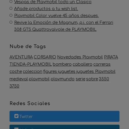
Vespas de Playmobil todo un Clasico
Añade productos a tu wish list.
Playmobil Color vuelve 45 años despues.
​Revive la Emoción de Magnum, p.i. con el Ferrari
308 GTS Quattrovalvole de PLAYMOBIL
Nube de Tags
AVENTURA
CORSARIO
Novedades Playmobil
PIRATA
TIENDA-PLAYMOBIL
bombero
caballero
carreras
coche
coleccion
figures
juguetes
juguetes Playmobil
medieval
playmobil
playmundo
serie
sobre
3550
3750
Redes Sociales
Twitter