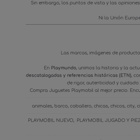
Sin embargo, los puntos de vista y las opinione
Ni la Unión Europ
Las marcas, imágenes de productos
En
Playmundo
, unimos la historia y la ac
descatalogadas y referencias históricas (ETN)
, c
de rigor, autenticidad y cuidado
Compra Juguetes Playmobil al mejor precio. Enc
animales
barco
caballero
chicas
chicos
city
c
PLAYMOBIL NUEVO
PLAYMOBIL JUGADO Y PIE