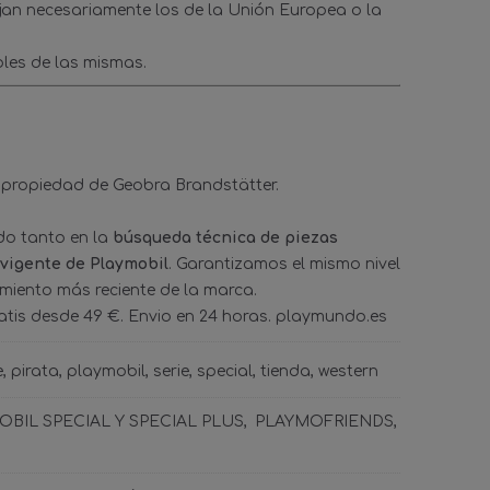
ejan necesariamente los de la Unión Europea o la
les de las mismas.
 propiedad de Geobra Brandstätter.
ado tanto en la
búsqueda técnica de piezas
 vigente de Playmobil
. Garantizamos el mismo nivel
amiento más reciente de la marca.
tis desde 49 €. Envio en 24 horas. playmundo.es
e
pirata
playmobil
serie
special
tienda
western
BIL SPECIAL Y SPECIAL PLUS
PLAYMOFRIENDS