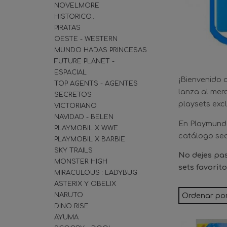
NOVELMORE
HISTORICO...
PIRATAS
OESTE - WESTERN
MUNDO HADAS PRINCESAS
FUTURE PLANET -
ESPACIAL
¡Bienvenido 
TOP AGENTS - AGENTES
lanza al mer
SECRETOS
playsets exc
VICTORIANO
NAVIDAD - BELEN
En Playmundo
PLAYMOBIL X WWE
catálogo sea 
PLAYMOBIL X BARBIE
SKY TRAILS
No dejes pas
MONSTER HIGH
sets favorit
MIRACULOUS : LADYBUG
ASTERIX Y OBELIX
Ordenar po
NARUTO
DINO RISE
AYUMA