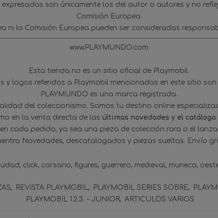
s expresadas son únicamente los del autor o autores y no refl
Comisión Europea.
ea ni la Comisión Europea pueden ser consideradas responsab
www.PLAYMUNDO.com
Esta tienda no es un sitio oficial de Playmobil.
 y logos referidos a Playmobil mencionadas en este sitio son
PLAYMUNDO es una marca registrada.
tualidad del coleccionismo. Somos tu destino online especializ
omo en la venta directa de las
últimas novedades y el catálogo
 en cada pedido, ya sea una pieza de colección rara o el lanz
uentra Novedades, descatalogados y piezas sueltas. Envío gra
iudad
click
corsario
figures
guerrero
medieval
muneco
oest
ZAS
REVISTA PLAYMOBIL
PLAYMOBIL SERIES SOBRE
PLAYMO
PLAYMOBIL 1.2.3. - JUNIOR
ARTICULOS VARIOS