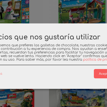
cios que nos gustaría utilizar
emos que prefieres las galletas de chocolate, nuestras cooki
IL 72185 NOVIOS
PLAYMOBIL 72160 GRAN
 contribución a tu experiencia de compra. Nos ayudan a ense
rtas, recuerdan tus preferencias para facilitar tu navegación 
BODA
GRANDE
a web se vuelve lenta. Haciendo click en "Aceptar" confirmas qu
n su uso.
Para saber más, por favor lea nuestra
política de p
9,99 €
104,99 €
Acept
as