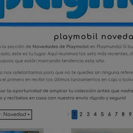
playmobil noved
a la sección de
Novedades de Playmobil
en Playmundo! Si bu
cado, este es tu lugar. Aquí reunimos los sets más recientes,
lusivos que están marcando tendencia este año.
 nos adelantamos para que no te quedes sin ninguna referen
el primero en recibir los últimos lanzamientos en caja o bols
ar la oportunidad de ampliar tu colección antes que nadie
os y recíbelos en casa con nuestro envío rápido y seguro!
Novedad
<
1
2
3
4
5
6
7
8
9
r: