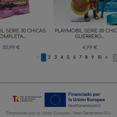
L SERIE 30 CHICAS
PLAYMOBIL SERIE 30 CHI
OMPLETA...
GUERRERO...
35,99 €
4,99 €
<
1
2
3
4
5
6
7
8
9
10
>
Financiado por la Unión Europea - Next Generation EU.