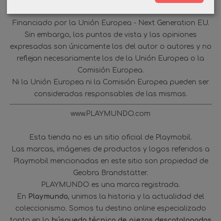
Financiado por la Unión Europea - Next Generation EU.
Sin embargo, los puntos de vista y las opiniones
expresadas son únicamente los del autor o autores y no
reflejan necesariamente los de la Unión Europea o la
Comisión Europea.
Ni la Unión Europea ni la Comisión Europea pueden ser
consideradas responsables de las mismas.
www.PLAYMUNDO.com
Esta tienda no es un sitio oficial de Playmobil.
Las marcas, imágenes de productos y logos referidos a
Playmobil mencionadas en este sitio son propiedad de
Geobra Brandstätter.
PLAYMUNDO es una marca registrada.
En
Playmundo
, unimos la historia y la actualidad del
coleccionismo. Somos tu destino online especializado
tanto en la
búsqueda técnica de piezas descatalogadas