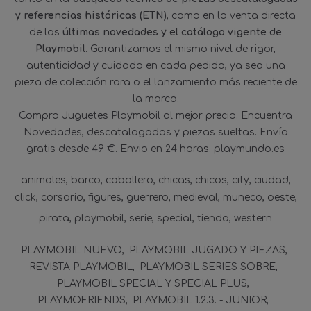
y referencias históricas (ETN)
, como en la venta directa
de las
últimas novedades y el catálogo vigente de
Playmobil
. Garantizamos el mismo nivel de rigor,
autenticidad y cuidado en cada pedido, ya sea una
pieza de colección rara o el lanzamiento más reciente de
la marca.
Compra Juguetes Playmobil al mejor precio. Encuentra
Novedades, descatalogados y piezas sueltas. Envío
gratis desde 49 €. Envio en 24 horas. playmundo.es
animales
barco
caballero
chicas
chicos
city
ciudad
click
corsario
figures
guerrero
medieval
muneco
oeste
pirata
playmobil
serie
special
tienda
western
PLAYMOBIL NUEVO
PLAYMOBIL JUGADO Y PIEZAS
REVISTA PLAYMOBIL
PLAYMOBIL SERIES SOBRE
PLAYMOBIL SPECIAL Y SPECIAL PLUS
PLAYMOFRIENDS
PLAYMOBIL 1.2.3. - JUNIOR