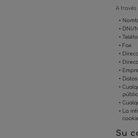
A través
Nombr
DNI/N
Teléf
Fax
Direcc
Direc
Empr
Datos
Cualq
públic
Cualq
La in
cookie
Su c