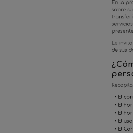
En la pr
sobre su
transfer
servicio
presente
Le invit
de sus d
¿Cóm
pers
Recopila
El cor
El For
El For
El uso
El Ca