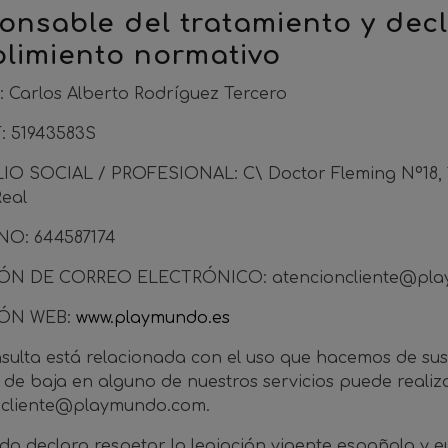
onsable del tratamiento y dec
limiento normativo
 Carlos Alberto Rodríguez Tercero
F: 51943583S
O SOCIAL / PROFESIONAL: C\ Doctor Fleming Nº18, 133
eal
O: 644587174
IÓN DE CORREO ELECTRÓNICO:
atencioncliente@pl
IÓN WEB:
www.playmundo.es
nsulta está relacionada con el uso que hacemos de sus
 de baja en alguno de nuestros servicios puede realiz
ncliente@playmundo.com
.
o declara respetar la legiación vigente española y 