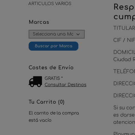
ARTICULOS VARIOS
Resp
cump
Marcas
TITULAR:
CIF / NI
DOMICILI
Ciudad R
Costes de Envío
TELÉFON
GRATIS *
DIRECC
Consultar Destinos
DIRECC
Tu Carrito (0)
Si su co
El carrito de la compra
es darse
está vacío
atencio
Playmund