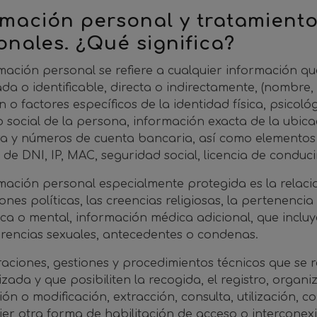
rmación personal y tratamient
onales. ¿Qué significa?
mación personal se refiere a cualquier información qu
cada o identificable, directa o indirectamente, (nombre
n o factores específicos de la identidad física, psicol
 o social de la persona, información exacta de la ubic
ra y números de cuenta bancaria, así como elementos d
de DNI, IP, MAC, seguridad social, licencia de conducir,
mación personal especialmente protegida es la relacio
iones políticas, las creencias religiosas, la pertenenci
sica o mental, información médica adicional, que inclu
erencias sexuales, antecedentes o condenas.
aciones, gestiones y procedimientos técnicos que se 
zada y que posibiliten la recogida, el registro, organi
ón o modificación, extracción, consulta, utilización, c
ier otra forma de habilitación de acceso o interconexi