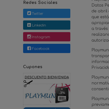
Redes Sociales
Datos Pe
de abril
Twitter
que está
apropiad
Linkedin
a través
realizan
Instagram
autoriza
Facebook
Playmund
transpar
informac
Cupones
Privacid
Playmund
DESCUENTO BIENVENIDA
normativ
consenti
-3%
Playmund
previame