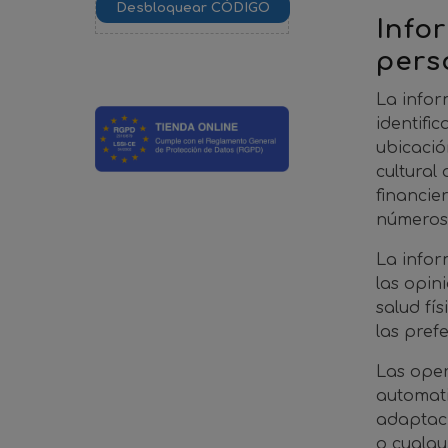
Info
pers
La infor
identifi
ubicació
cultural
financie
números 
La infor
las opin
salud fí
las pref
Las oper
automati
adaptaci
o cualqu