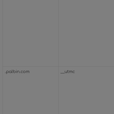
.palbin.com
__utmc