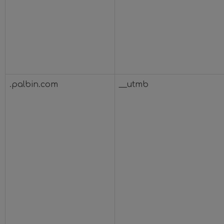
.palbin.com
__utmb