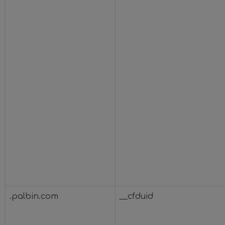
.palbin.com
__cfduid