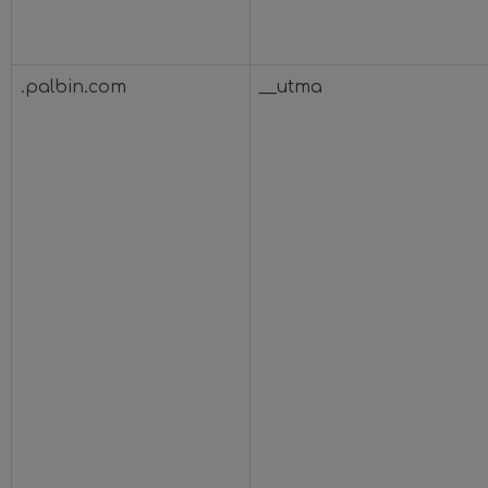
.palbin.com
__utma