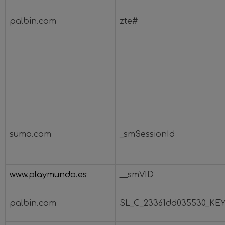
palbin.com
zte#
sumo.com
_smSessionId
www.playmundo.es
__smVID
palbin.com
SL_C_23361dd035530_KE