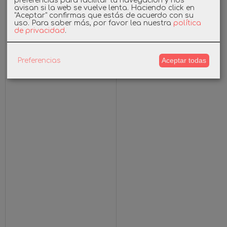
preferencias para facilitar tu navegación y nos
www.playmundo.es
__utmz
avisan si la web se vuelve lenta. Haciendo click en
"Aceptar" confirmas que estás de acuerdo con su
uso.
Para saber más, por favor lea nuestra
política
de privacidad
.
Aceptar todas
Preferencias