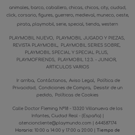
animales
barco
caballero
chicas
chicos
city
ciudad
click
corsario
figures
guerrero
medieval
muneco
oeste
pirata
playmobil
serie
special
tienda
western
PLAYMOBIL NUEVO
PLAYMOBIL JUGADO Y PIEZAS
REVISTA PLAYMOBIL
PLAYMOBIL SERIES SOBRE
PLAYMOBIL SPECIAL Y SPECIAL PLUS
PLAYMOFRIENDS
PLAYMOBIL 1.2.3. - JUNIOR
ARTICULOS VARIOS
Ir arriba
Contáctanos
Aviso Legal
Política de
Privacidad
Condiciones de Compra
Desistir de un
pedido
Políticas de Cookies
Calle Doctor Fleming Nº18 - 13320 Villanueva de los
Infantes, Ciudad Real - (España) |
atencioncliente@playmundo.com |
644587174
Horario:
10:00 a 14:00 y 17:00 a 20:00 |
Tiempo de