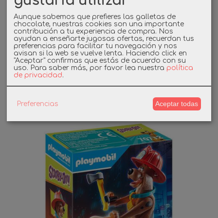
gustaría utilizar
Aunque sabemos que prefieres las galletas de
chocolate, nuestras cookies son una importante
70711
contribución a tu experiencia de compra. Nos
ayudan a enseñarte jugosas ofertas, recuerdan tus
preferencias para facilitar tu navegación y nos
PLAYMOBIL 70711 SCOOBY-DOO! FIGURA...
avisan si la web se vuelve lenta. Haciendo click en
"Aceptar" confirmas que estás de acuerdo con su
uso.
Para saber más, por favor lea nuestra
política
5,99 €
de privacidad
.
Añadir a Carrito
Aceptar todas
Preferencias