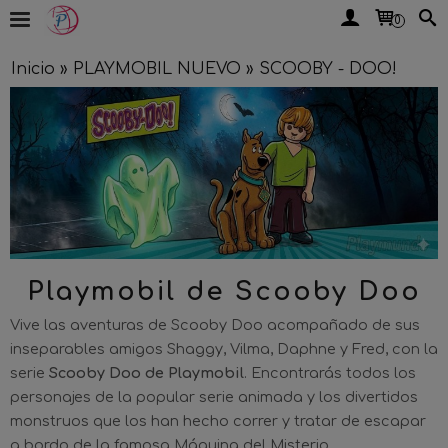
0
Inicio
»
PLAYMOBIL NUEVO
»
SCOOBY - DOO!
Playmobil de Scooby Doo
Vive las aventuras de Scooby Doo acompañado de sus
inseparables amigos Shaggy, Vilma, Daphne y Fred, con la
serie
Scooby Doo de Playmobil
. Encontrarás todos los
personajes de la popular serie animada y los divertidos
monstruos que los han hecho correr y tratar de escapar
a bordo de la famosa Máquina del Misterio.