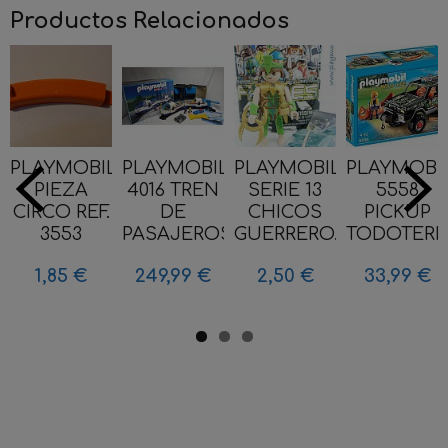
Productos Relacionados
PLAYMOBIL
PLAYMOBIL
PLAYMOBIL
PLAYMOBI
PIEZA
4016 TREN
SERIE 13
5558
CIRCO REF.
DE
CHICOS
PICKUP
3553
PASAJEROS...
GUERRERO...
TODOTERRE
1,85 €
249,99 €
2,50 €
33,99 €