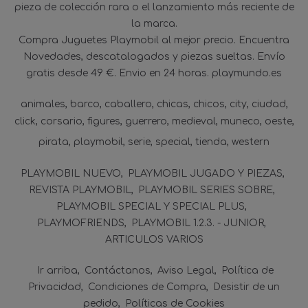
pieza de colección rara o el lanzamiento más reciente de
la marca.
Compra Juguetes Playmobil al mejor precio. Encuentra
Novedades, descatalogados y piezas sueltas. Envío
gratis desde 49 €. Envio en 24 horas. playmundo.es
animales
barco
caballero
chicas
chicos
city
ciudad
click
corsario
figures
guerrero
medieval
muneco
oeste
pirata
playmobil
serie
special
tienda
western
PLAYMOBIL NUEVO
PLAYMOBIL JUGADO Y PIEZAS
REVISTA PLAYMOBIL
PLAYMOBIL SERIES SOBRE
PLAYMOBIL SPECIAL Y SPECIAL PLUS
PLAYMOFRIENDS
PLAYMOBIL 1.2.3. - JUNIOR
ARTICULOS VARIOS
Ir arriba
Contáctanos
Aviso Legal
Política de
Privacidad
Condiciones de Compra
Desistir de un
pedido
Políticas de Cookies