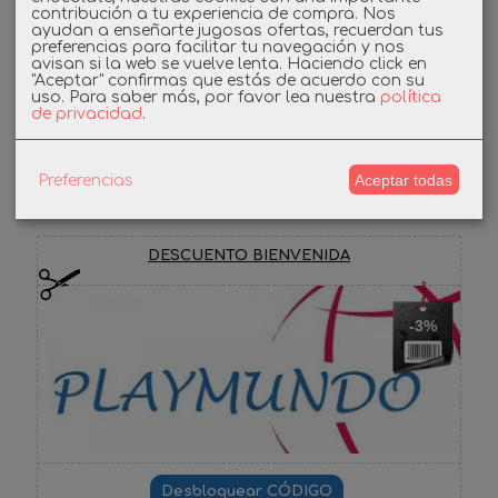
contribución a tu experiencia de compra. Nos
Linkedin
ayudan a enseñarte jugosas ofertas, recuerdan tus
preferencias para facilitar tu navegación y nos
avisan si la web se vuelve lenta. Haciendo click en
Instagram
"Aceptar" confirmas que estás de acuerdo con su
uso.
Para saber más, por favor lea nuestra
política
de privacidad
.
Facebook
Aceptar todas
Preferencias
Cupones
DESCUENTO BIENVENIDA
-3%