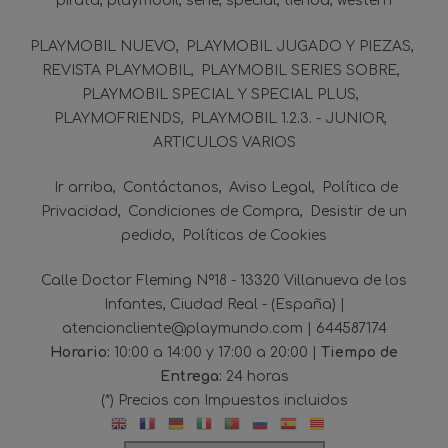
pirata
playmobil
serie
special
tienda
western
PLAYMOBIL NUEVO
PLAYMOBIL JUGADO Y PIEZAS
REVISTA PLAYMOBIL
PLAYMOBIL SERIES SOBRE
PLAYMOBIL SPECIAL Y SPECIAL PLUS
PLAYMOFRIENDS
PLAYMOBIL 1.2.3. - JUNIOR
ARTICULOS VARIOS
Ir arriba
Contáctanos
Aviso Legal
Política de
Privacidad
Condiciones de Compra
Desistir de un
pedido
Políticas de Cookies
Calle Doctor Fleming Nº18 - 13320 Villanueva de los
Infantes, Ciudad Real - (España) |
atencioncliente@playmundo.com |
644587174
Horario:
10:00 a 14:00 y 17:00 a 20:00 |
Tiempo de
Entrega:
24 horas
(*) Precios con Impuestos incluidos