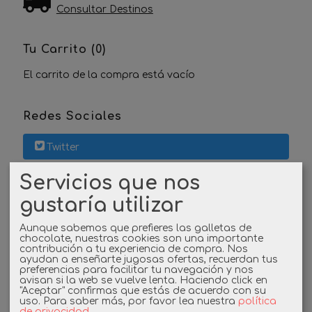
Consultar Destinos
Tu Carrito (0)
El carrito de la compra está vacío
Redes Sociales
Twitter
Servicios que nos
Linkedin
gustaría utilizar
Instagram
Aunque sabemos que prefieres las galletas de
chocolate, nuestras cookies son una importante
Facebook
contribución a tu experiencia de compra. Nos
ayudan a enseñarte jugosas ofertas, recuerdan tus
preferencias para facilitar tu navegación y nos
avisan si la web se vuelve lenta. Haciendo click en
"Aceptar" confirmas que estás de acuerdo con su
Cupones
uso.
Para saber más, por favor lea nuestra
política
de privacidad
.