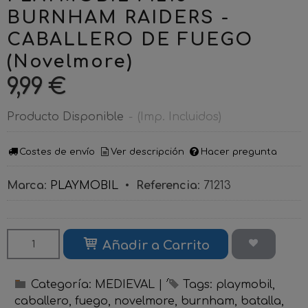
BURNHAM RAIDERS -
CABALLERO DE FUEGO
(Novelmore)
9,99 €
Producto Disponible
-
(Imp. Incluidos)
Costes de envío
Ver descripción
Hacer pregunta
Marca
:
PLAYMOBIL
•
Referencia
:
71213
Añadir a Carrito
Categoría:
MEDIEVAL
|
Tags:
playmobil
caballero
fuego
novelmore
burnham
batalla