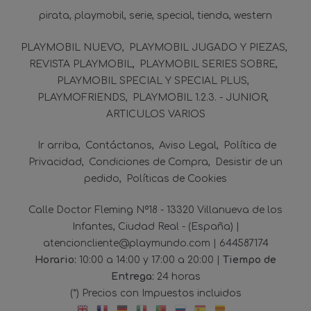
pirata
playmobil
serie
special
tienda
western
PLAYMOBIL NUEVO
PLAYMOBIL JUGADO Y PIEZAS
REVISTA PLAYMOBIL
PLAYMOBIL SERIES SOBRE
PLAYMOBIL SPECIAL Y SPECIAL PLUS
PLAYMOFRIENDS
PLAYMOBIL 1.2.3. - JUNIOR
ARTICULOS VARIOS
Ir arriba
Contáctanos
Aviso Legal
Política de
Privacidad
Condiciones de Compra
Desistir de un
pedido
Políticas de Cookies
Calle Doctor Fleming Nº18 - 13320 Villanueva de los
Infantes, Ciudad Real - (España) |
atencioncliente@playmundo.com |
644587174
Horario:
10:00 a 14:00 y 17:00 a 20:00 |
Tiempo de
Entrega:
24 horas
(*) Precios con Impuestos incluidos