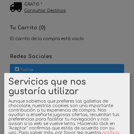
GRATIS *
Consultar Destinos
Tu Carrito (0)
El carrito de la compra está vacío
Redes Sociales
Twitter
Servicios que nos
Linkedin
gustaría utilizar
Instagram
Aunque sabemos que prefieres las galletas de
chocolate, nuestras cookies son una importante
contribución a tu experiencia de compra. Nos
Facebook
ayudan a enseñarte jugosas ofertas, recuerdan tus
preferencias para facilitar tu navegación y nos
avisan si la web se vuelve lenta. Haciendo click en
"Aceptar" confirmas que estás de acuerdo con su
uso.
Para saber más, por favor lea nuestra
política