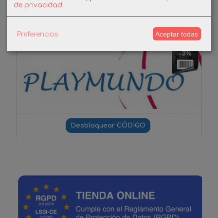
Cupones
de privacidad
.
DESCUENTO BIENVENIDA
Aceptar todas
Preferencias
-3%