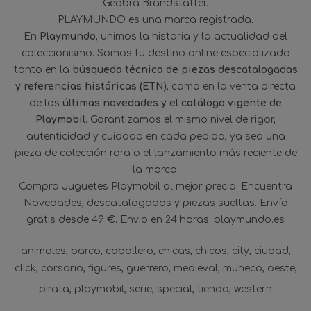
Geobra Brandstätter.
PLAYMUNDO es una marca registrada.
En
Playmundo
, unimos la historia y la actualidad del
coleccionismo. Somos tu destino online especializado
tanto en la
búsqueda técnica de piezas descatalogadas
y referencias históricas (ETN)
, como en la venta directa
de las
últimas novedades y el catálogo vigente de
Playmobil
. Garantizamos el mismo nivel de rigor,
autenticidad y cuidado en cada pedido, ya sea una
pieza de colección rara o el lanzamiento más reciente de
la marca.
Compra Juguetes Playmobil al mejor precio. Encuentra
Novedades, descatalogados y piezas sueltas. Envío
gratis desde 49 €. Envio en 24 horas. playmundo.es
animales
barco
caballero
chicas
chicos
city
ciudad
click
corsario
figures
guerrero
medieval
muneco
oeste
pirata
playmobil
serie
special
tienda
western