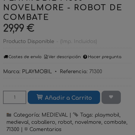
NOVELMORE - ROBOT DE
COMBATE
29,99 €
Producto Disponible
-
(Imp. Incluidos)
Costes de envío
Ver descripción
Hacer pregunta
Marca
:
PLAYMOBIL
•
Referencia
:
71300
Añadir a Carrito
Categoría:
MEDIEVAL
|
Tags:
playmobil
medieval
caballero
robot
novelmore
combate
71300
|
Comentarios