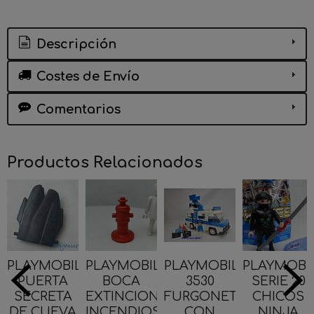
Descripción
Costes de Envío
Comentarios
Productos Relacionados
PLAYMOBIL
PLAYMOBIL
PLAYMOBIL
PLAYMOBI
PUERTA
BOCA
3530
SERIE 20
SECRETA
EXTINCION
FURGONETA
CHICOS
DE CUEVA
INCENDIOS...
CON
NINJA