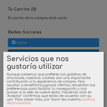
Tu Carrito (0)
El carrito de la compra está vacío
Redes Sociales
Twitter
Linkedin
Servicios que nos
gustaría utilizar
Instagram
Aunque sabemos que prefieres las galletas de
Facebook
chocolate, nuestras cookies son una importante
contribución a tu experiencia de compra. Nos
ayudan a enseñarte jugosas ofertas, recuerdan tus
preferencias para facilitar tu navegación y nos
avisan si la web se vuelve lenta. Haciendo click en
Cupones
"Aceptar" confirmas que estás de acuerdo con su
uso.
Para saber más, por favor lea nuestra
política
de privacidad
.
DESCUENTO BIENVENIDA