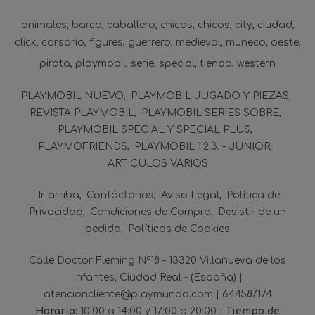
animales
barco
caballero
chicas
chicos
city
ciudad
click
corsario
figures
guerrero
medieval
muneco
oeste
pirata
playmobil
serie
special
tienda
western
PLAYMOBIL NUEVO
PLAYMOBIL JUGADO Y PIEZAS
REVISTA PLAYMOBIL
PLAYMOBIL SERIES SOBRE
PLAYMOBIL SPECIAL Y SPECIAL PLUS
PLAYMOFRIENDS
PLAYMOBIL 1.2.3. - JUNIOR
ARTICULOS VARIOS
Ir arriba
Contáctanos
Aviso Legal
Política de
Privacidad
Condiciones de Compra
Desistir de un
pedido
Políticas de Cookies
Calle Doctor Fleming Nº18 - 13320 Villanueva de los
Infantes, Ciudad Real - (España) |
atencioncliente@playmundo.com |
644587174
Horario:
10:00 a 14:00 y 17:00 a 20:00 |
Tiempo de