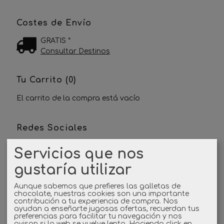
Costes de Envío
GRATIS *
Consultar Destinos
Tu Carrito (0)
El carrito de la compra está vacío
Redes Sociales
Servicios que nos
Twitter
gustaría utilizar
Linkedin
Aunque sabemos que prefieres las galletas de
chocolate, nuestras cookies son una importante
Instagram
contribución a tu experiencia de compra. Nos
ayudan a enseñarte jugosas ofertas, recuerdan tus
preferencias para facilitar tu navegación y nos
Facebook
avisan si la web se vuelve lenta. Haciendo click en