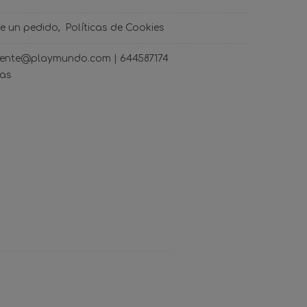
de un pedido
Políticas de Cookies
ncliente@playmundo.com |
644587174
ras