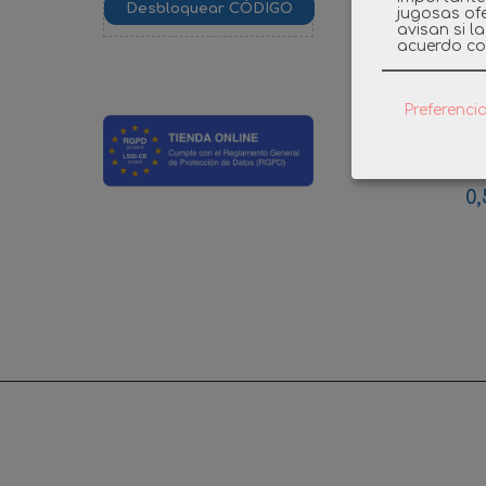
jugosas ofe
avisan si l
acuerdo co
Preferenci
PLAYMOBI
MED
0,