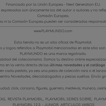
Financiado por la Unión Europea - Next Generation EU.
s expresadas son únicamente los del autor o autores y no refl
Comisión Europea.
ea ni la Comisión Europea pueden ser consideradas responsab
www.PLAYMUNDO.com
Esta tienda no es un sitio oficial de Playmobil.
 y logos referidos a Playmobil mencionadas en este sitio son
PLAYMUNDO es una marca registrada.
tualidad del coleccionismo. Somos tu destino online especializ
omo en la venta directa de las
últimas novedades y el catálogo
 en cada pedido, ya sea una pieza de colección rara o el lanz
uentra Novedades, descatalogados y piezas sueltas. Envío gra
iudad
click
corsario
figures
guerrero
medieval
muneco
oest
ZAS
REVISTA PLAYMOBIL
PLAYMOBIL SERIES SOBRE
PLAYMO
PLAYMOBIL 1.2.3. - JUNIOR
ARTICULOS VARIOS