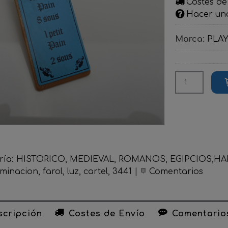
Costes de
Hacer un
Marca
:
PLA
ría:
HISTORICO, MEDIEVAL, ROMANOS, EGIPCIOS,HADA
uminacion
farol
luz
cartel
3441
|
Comentarios
cripción
Costes de Envío
Comentario