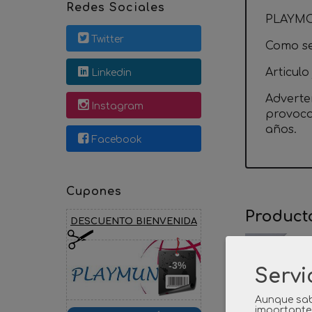
Redes Sociales
PLAYMO
Twitter
Como se 
Articulo
Linkedin
Adverte
Instagram
provoca
años.
Facebook
Cupones
Product
DESCUENTO BIENVENIDA
Agotado
-3%
Servi
Aunque sab
importante