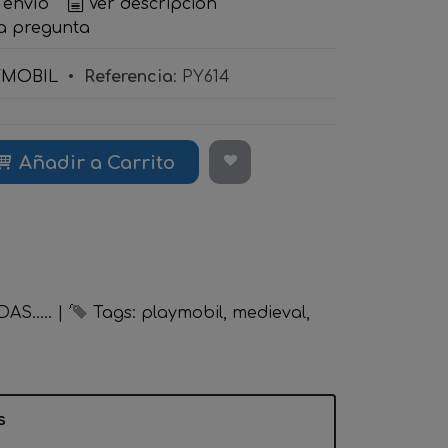
 envío
Ver descripción
a pregunta
YMOBIL
•
Referencia
:
PY614
Añadir a Carrito
S.....
|
Tags:
playmobil
medieval
s