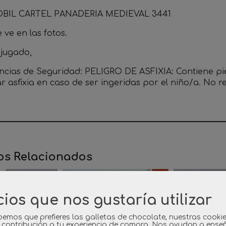
BIL CARTEL PANADERIA MEDIEVAL 3441
ve en las fotos.
 jugado,
ncias de Seguridad: PELIGRO DE ASFIXIA: Contiene p
r asfixia en caso de ser ingeridas por el niño/a. No
os Relacionados
cios que nos gustaría utilizar
emos que prefieres las galletas de chocolate, nuestras cooki
 contribución a tu experiencia de compra. Nos ayudan a ense