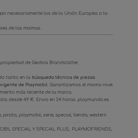
ejan necesariamente los de la Unión Europea o la
les de las mismas.
 propiedad de Geobra Brandstätter.
ado tanto en la
búsqueda técnica de piezas
 vigente de Playmobil
. Garantizamos el mismo nivel
amiento más reciente de la marca.
tis desde 49 €. Envio en 24 horas. playmundo.es
e
pirata
playmobil
serie
special
tienda
western
BIL SPECIAL Y SPECIAL PLUS
PLAYMOFRIENDS