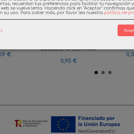
rtas, recuerdan tus preferencias para facilitar tu navegación 
a web se vuelve lenta. Haciendo click en "Aceptar" confirmas qu
n su uso.
Para saber más, por favor lea nuestra
política de p
Acept
as
L BALLESTA
PLAYMOBIL
PLAYMOBI
IEVAL
COMEDERO
PIRATA AR
BEBEDERO BLANCO
59 €
0,
0,95 €