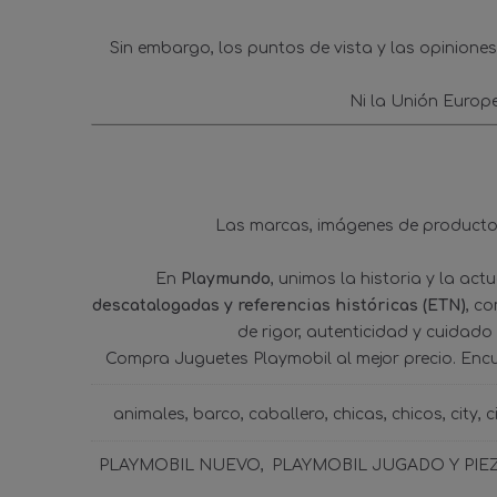
Sin embargo, los puntos de vista y las opinione
Ni la Unión Europ
Las marcas, imágenes de productos
En
Playmundo
, unimos la historia y la ac
descatalogadas y referencias históricas (ETN)
, c
de rigor, autenticidad y cuidado
Compra Juguetes Playmobil al mejor precio. Enc
animales
barco
caballero
chicas
chicos
city
c
PLAYMOBIL NUEVO
PLAYMOBIL JUGADO Y PIE