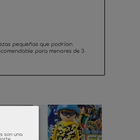
iezas pequeñas que podrían
 recomendable para menores de 3
es son una
ñarte