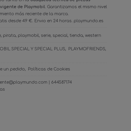
 vigente de Playmobil
. Garantizamos el mismo nivel
amiento más reciente de la marca.
tis desde 49 €. Envio en 24 horas. playmundo.es
e
pirata
playmobil
serie
special
tienda
western
BIL SPECIAL Y SPECIAL PLUS
PLAYMOFRIENDS
de un pedido
Políticas de Cookies
ncliente@playmundo.com |
644587174
ras