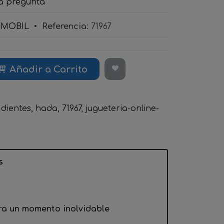
a pregunta
YMOBIL
•
Referencia
:
71967
Añadir a Carrito
dientes
hada
71967
jugueteria-online-
s
ra un momento inolvidable