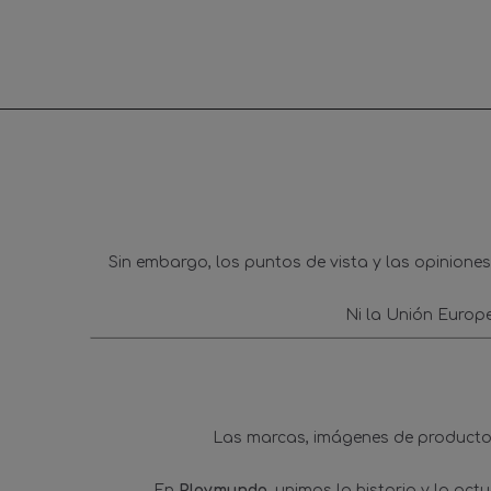
Sin embargo, los puntos de vista y las opinione
Ni la Unión Europ
Las marcas, imágenes de productos
En
Playmundo
, unimos la historia y la ac