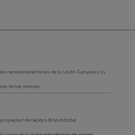
ejan necesariamente los de la Unión Europea o la
les de las mismas.
 propiedad de Geobra Brandstätter.
ado tanto en la
búsqueda técnica de piezas