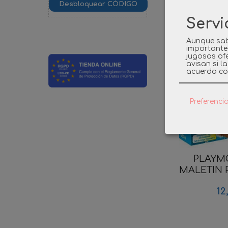
Servi
Product
Aunque sab
importante
jugosas ofe
avisan si l
acuerdo co
Preferenci
PLAYMO
MALETIN PI
12