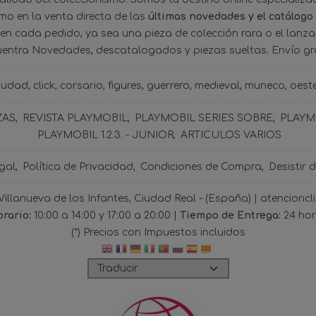
omo en la venta directa de las
últimas novedades y el catálogo
 en cada pedido, ya sea una pieza de colección rara o el lanz
uentra Novedades, descatalogados y piezas sueltas. Envío gra
iudad
click
corsario
figures
guerrero
medieval
muneco
oest
ZAS
REVISTA PLAYMOBIL
PLAYMOBIL SERIES SOBRE
PLAYMO
PLAYMOBIL 1.2.3. - JUNIOR
ARTICULOS VARIOS
gal
Política de Privacidad
Condiciones de Compra
Desistir 
 Villanueva de los Infantes, Ciudad Real - (España) | atencio
rario:
10:00 a 14:00 y 17:00 a 20:00 |
Tiempo de Entrega:
24 ho
(*) Precios con Impuestos incluidos