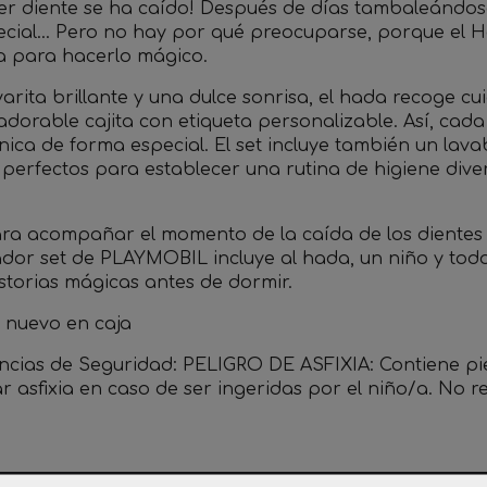
mer diente se ha caído! Después de días tambaleándos
ecial… Pero no hay por qué preocuparse, porque el 
ta para hacerlo mágico.
varita brillante y una dulce sonrisa, el hada recoge c
adorable cajita con etiqueta personalizable. Así, cad
ica de forma especial. El set incluye también un lavab
, perfectos para establecer una rutina de higiene dive
ara acompañar el momento de la caída de los dientes c
dor set de PLAYMOBIL incluye al hada, un niño y todo
istorias mágicas antes de dormir.
o nuevo en caja
ncias de Seguridad: PELIGRO DE ASFIXIA: Contiene p
r asfixia en caso de ser ingeridas por el niño/a. No