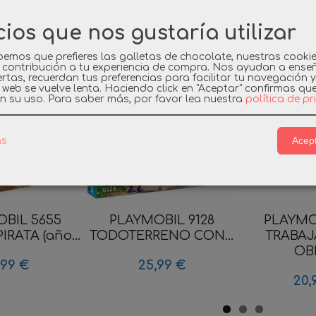
cios que nos gustaría utilizar
os Relacionados
emos que prefieres las galletas de chocolate, nuestras cooki
 contribución a tu experiencia de compra. Nos ayudan a ense
rtas, recuerdan tus preferencias para facilitar tu navegación 
a web se vuelve lenta. Haciendo click en "Aceptar" confirmas qu
n su uso.
Para saber más, por favor lea nuestra
política de p
Acept
as
BIL 5655
PLAYMOBIL 9128
PLAYMO
RATA (año...
TODOTERRENO CON...
TRABA
OBR
,99 €
25,99 €
20,