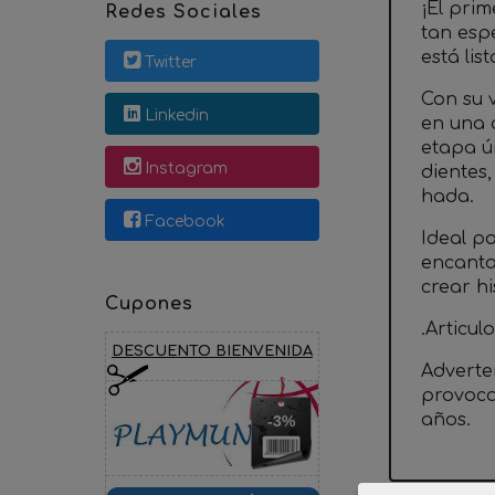
¡El pri
Redes Sociales
tan esp
está lis
Twitter
Con su 
Linkedin
en una 
etapa ún
Instagram
dientes
hada.
Facebook
Ideal p
encanta
crear h
Cupones
.Articul
DESCUENTO BIENVENIDA
Adverte
provoca
años.
-3%