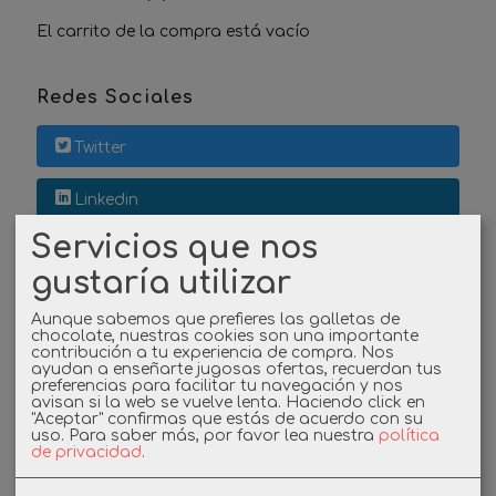
El carrito de la compra está vacío
Redes Sociales
Twitter
Linkedin
Servicios que nos
Instagram
gustaría utilizar
Facebook
Aunque sabemos que prefieres las galletas de
chocolate, nuestras cookies son una importante
contribución a tu experiencia de compra. Nos
ayudan a enseñarte jugosas ofertas, recuerdan tus
preferencias para facilitar tu navegación y nos
Cupones
avisan si la web se vuelve lenta. Haciendo click en
"Aceptar" confirmas que estás de acuerdo con su
uso.
Para saber más, por favor lea nuestra
política
DESCUENTO BIENVENIDA
de privacidad
.