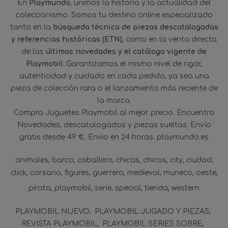
En
Playmundo
, unimos la historia y la actualidad del
coleccionismo. Somos tu destino online especializado
tanto en la
búsqueda técnica de piezas descatalogadas
y referencias históricas (ETN)
, como en la venta directa
de las
últimas novedades y el catálogo vigente de
Playmobil
. Garantizamos el mismo nivel de rigor,
autenticidad y cuidado en cada pedido, ya sea una
pieza de colección rara o el lanzamiento más reciente de
la marca.
Compra Juguetes Playmobil al mejor precio. Encuentra
Novedades, descatalogados y piezas sueltas. Envío
gratis desde 49 €. Envio en 24 horas. playmundo.es
animales
barco
caballero
chicas
chicos
city
ciudad
click
corsario
figures
guerrero
medieval
muneco
oeste
pirata
playmobil
serie
special
tienda
western
PLAYMOBIL NUEVO
PLAYMOBIL JUGADO Y PIEZAS
REVISTA PLAYMOBIL
PLAYMOBIL SERIES SOBRE