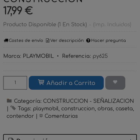
17,99 €
Producto Disponible
(1 En Stock)
-
(Imp. Incluidos)
Costes de envío
Ver descripción
Hacer pregunta
Marca
:
PLAYMOBIL
•
Referencia
:
py625
Añadir a Carrito
Categoría:
CONSTRUCCION - SEÑALIZACION
|
Tags:
playmobil
construccion
obras
caseta
contendor
|
Comentarios