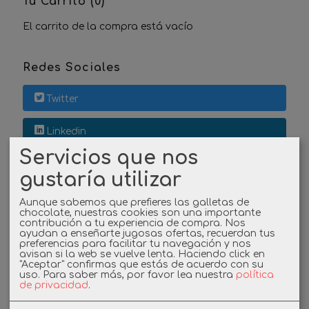
Tu Carrito (0)
El carrito de la compra está vacío
Redes Sociales
Twitter
Linkedin
Servicios que nos
Instagram
gustaría utilizar
Facebook
Aunque sabemos que prefieres las galletas de
chocolate, nuestras cookies son una importante
contribución a tu experiencia de compra. Nos
ayudan a enseñarte jugosas ofertas, recuerdan tus
preferencias para facilitar tu navegación y nos
Cupones
avisan si la web se vuelve lenta. Haciendo click en
"Aceptar" confirmas que estás de acuerdo con su
uso.
Para saber más, por favor lea nuestra
política
DESCUENTO BIENVENIDA
de privacidad
.