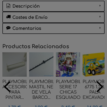
Descripción
Costes de Envío
Comentarios
Productos Relacionados
PLAYMOBIL
PLAYMOBIL
PLAYMOBIL
PLAYMOBI
ACCESORIO
MASTIL NEGRO
SERIE 17
6775 1.2.3.
PARA
DE VELA
CHICAS
PALA
PINTAR...
BARCO...
ESQUIADORA...
EXCAVAD