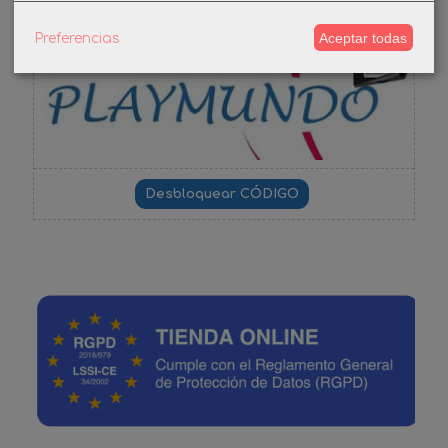
Aceptar todas
Preferencias
-3%