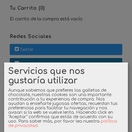
Tu Carrito (0)
El carrito de la compra está vacío
Redes Sociales
Twitter
Linkedin
Servicios que nos
Instagram
gustaría utilizar
Aunque sabemos que prefieres las galletas de
Facebook
chocolate, nuestras cookies son una importante
contribución a tu experiencia de compra. Nos
ayudan a enseñarte jugosas ofertas, recuerdan tus
preferencias para facilitar tu navegación y nos
avisan si la web se vuelve lenta. Haciendo click en
Cupones
"Aceptar" confirmas que estás de acuerdo con su
uso.
Para saber más, por favor lea nuestra
política
de privacidad
.
DESCUENTO BIENVENIDA