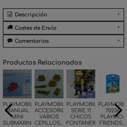
Descripción
Costes de Envío
Comentarios
Productos Relacionados
PLAYMOBIL
PLAYMOBIL
PLAYMOBIL
PLAYMOBI
MANUAL
ACCESORIOS
SERIE 11
70236
MINI
VARIOS
CHICOS
PLAYMO-
SUBMARINO
CEPILLOS...
FONTANERO...
FRIENDS...