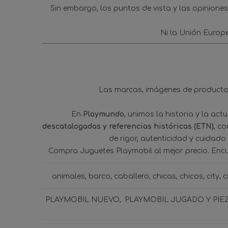
Sin embargo, los puntos de vista y las opinione
Ni la Unión Europ
Las marcas, imágenes de productos
En
Playmundo
, unimos la historia y la ac
descatalogadas y referencias históricas (ETN)
, c
de rigor, autenticidad y cuidado
Compra Juguetes Playmobil al mejor precio. Enc
animales
barco
caballero
chicas
chicos
city
c
PLAYMOBIL NUEVO
PLAYMOBIL JUGADO Y PIE