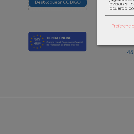
avisan si l
acuerdo co
PLAYMO
Preferenci
REM
RINOCE
45