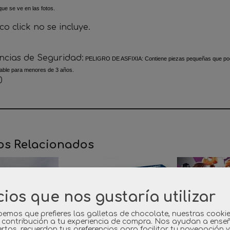
que se ve en las fotos.
o click no se incluye.
ncias de Seguridad:
PELIGRO DE ASFIXIA: Contiene piezas pequeñas que podría
ble para menores de 3 años.
0
os Relacionados
cios que nos gustaría utilizar
emos que prefieres las galletas de chocolate, nuestras cooki
 contribución a tu experiencia de compra. Nos ayudan a ense
rtas, recuerdan tus preferencias para facilitar tu navegación 