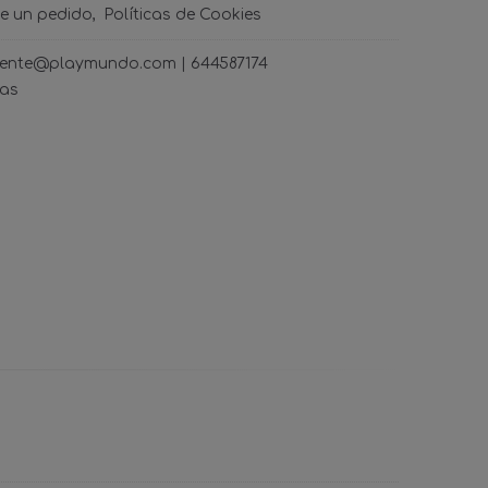
de un pedido
Políticas de Cookies
ncliente@playmundo.com |
644587174
ras