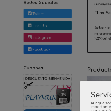
Redes Sociales
Se incluye lo 
El muñec
Twitter
Linkedin
Adverte
No recomenda
Instagram
3023615
Facebook
Cupones
Product
DESCUENTO BIENVENIDA
Servi
-3%
Aunque sab
importante
jugosas ofe