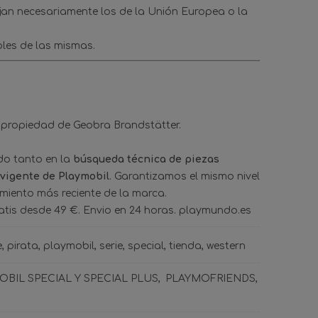
ejan necesariamente los de la Unión Europea o la
les de las mismas.
 propiedad de Geobra Brandstätter.
ado tanto en la
búsqueda técnica de piezas
 vigente de Playmobil
. Garantizamos el mismo nivel
amiento más reciente de la marca.
tis desde 49 €. Envio en 24 horas. playmundo.es
e
pirata
playmobil
serie
special
tienda
western
BIL SPECIAL Y SPECIAL PLUS
PLAYMOFRIENDS