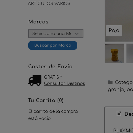
ARTICULOS VARIOS
Marcas
Paja
Costes de Envío
GRATIS *
Catego
Consultar Destinos
granja
pa
Tu Carrito (0)
El carrito de la compra
Des
está vacío
PLAYMO