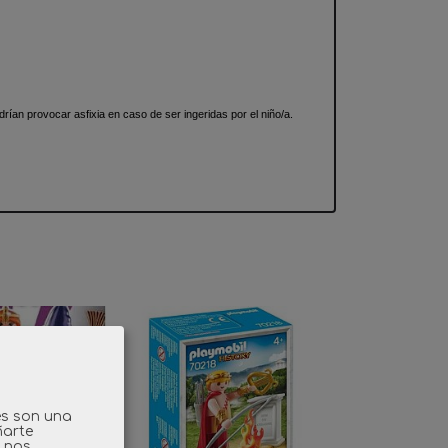
n provocar asfixia en caso de ser ingeridas por el niño/a.
es son una
ñarte
y nos