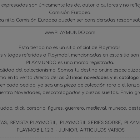
s expresadas son únicamente los del autor o autores y no refl
Comisión Europea.
ea ni la Comisión Europea pueden ser consideradas responsab
www.PLAYMUNDO.com
Esta tienda no es un sitio oficial de Playmobil.
 y logos referidos a Playmobil mencionadas en este sitio son
PLAYMUNDO es una marca registrada.
tualidad del coleccionismo. Somos tu destino online especializ
omo en la venta directa de las
últimas novedades y el catálogo
 en cada pedido, ya sea una pieza de colección rara o el lanz
uentra Novedades, descatalogados y piezas sueltas. Envío gra
iudad
click
corsario
figures
guerrero
medieval
muneco
oest
ZAS
REVISTA PLAYMOBIL
PLAYMOBIL SERIES SOBRE
PLAYMO
PLAYMOBIL 1.2.3. - JUNIOR
ARTICULOS VARIOS