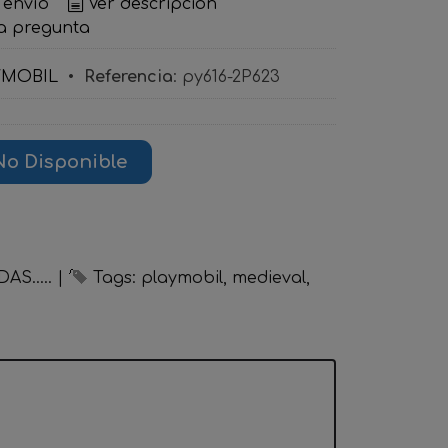
 envío
Ver descripción
a pregunta
YMOBIL
•
Referencia
:
py616-2P623
No Disponible
S.....
|
Tags:
playmobil
medieval