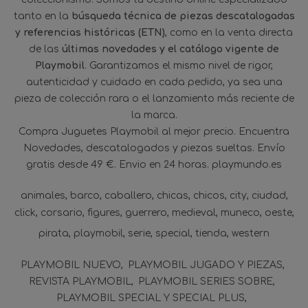
tanto en la
búsqueda técnica de piezas descatalogadas
y referencias históricas (ETN)
, como en la venta directa
de las
últimas novedades y el catálogo vigente de
Playmobil
. Garantizamos el mismo nivel de rigor,
autenticidad y cuidado en cada pedido, ya sea una
pieza de colección rara o el lanzamiento más reciente de
la marca.
Compra Juguetes Playmobil al mejor precio. Encuentra
Novedades, descatalogados y piezas sueltas. Envío
gratis desde 49 €. Envio en 24 horas. playmundo.es
animales
barco
caballero
chicas
chicos
city
ciudad
click
corsario
figures
guerrero
medieval
muneco
oeste
pirata
playmobil
serie
special
tienda
western
PLAYMOBIL NUEVO
PLAYMOBIL JUGADO Y PIEZAS
REVISTA PLAYMOBIL
PLAYMOBIL SERIES SOBRE
PLAYMOBIL SPECIAL Y SPECIAL PLUS