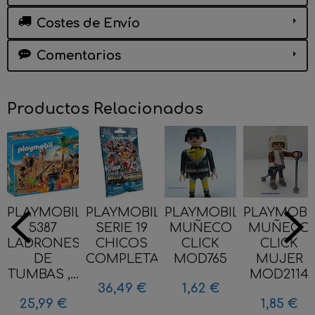
Costes de Envío
Comentarios
Productos Relacionados
PLAYMOBIL
PLAYMOBIL
PLAYMOBIL
PLAYMOBI
5387
SERIE 19
MUÑECO
MUÑECO
LADRONES
CHICOS
CLICK
CLICK
DE
COMPLETA
MOD765
MUJER
TUMBAS ,...
MOD2114
36,49 €
1,62 €
25,99 €
1,85 €