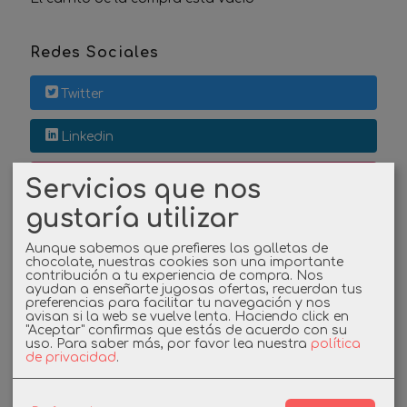
Redes Sociales
Twitter
Linkedin
Instagram
Servicios que nos
gustaría utilizar
Facebook
Aunque sabemos que prefieres las galletas de
chocolate, nuestras cookies son una importante
contribución a tu experiencia de compra. Nos
ayudan a enseñarte jugosas ofertas, recuerdan tus
Cupones
preferencias para facilitar tu navegación y nos
avisan si la web se vuelve lenta. Haciendo click en
"Aceptar" confirmas que estás de acuerdo con su
DESCUENTO BIENVENIDA
uso.
Para saber más, por favor lea nuestra
política
de privacidad
.
-3%