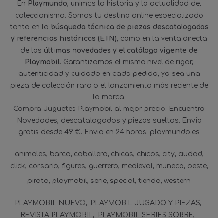
En
Playmundo
, unimos la historia y la actualidad del
coleccionismo. Somos tu destino online especializado
tanto en la
búsqueda técnica de piezas descatalogadas
y referencias históricas (ETN)
, como en la venta directa
de las
últimas novedades y el catálogo vigente de
Playmobil
. Garantizamos el mismo nivel de rigor,
autenticidad y cuidado en cada pedido, ya sea una
pieza de colección rara o el lanzamiento más reciente de
la marca.
Compra Juguetes Playmobil al mejor precio. Encuentra
Novedades, descatalogados y piezas sueltas. Envío
gratis desde 49 €. Envio en 24 horas. playmundo.es
animales
barco
caballero
chicas
chicos
city
ciudad
click
corsario
figures
guerrero
medieval
muneco
oeste
pirata
playmobil
serie
special
tienda
western
PLAYMOBIL NUEVO
PLAYMOBIL JUGADO Y PIEZAS
REVISTA PLAYMOBIL
PLAYMOBIL SERIES SOBRE