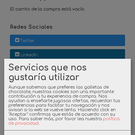
El carrito de la compra está vacío
Redes Sociales
Twitter
Linkedin
Servicios que nos
Instagram
gustaría utilizar
Facebook
Aunque sabemos que prefieres las galletas de
chocolate, nuestras cookies son una importante
contribución a tu experiencia de compra. Nos
ayudan a enseñarte jugosas ofertas, recuerdan tus
preferencias para facilitar tu navegación y nos
Cupones
avisan si la web se vuelve lenta. Haciendo click en
"Aceptar" confirmas que estás de acuerdo con su
uso.
Para saber más, por favor lea nuestra
política
DESCUENTO BIENVENIDA
de privacidad
.