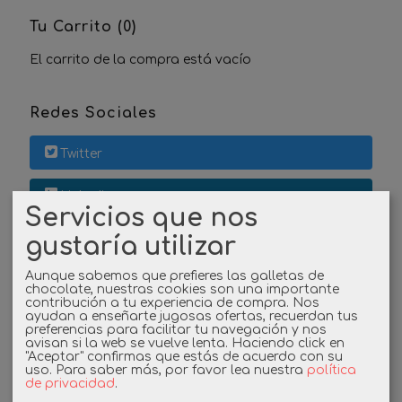
Tu Carrito (0)
El carrito de la compra está vacío
Redes Sociales
Twitter
Linkedin
Servicios que nos
Instagram
gustaría utilizar
Aunque sabemos que prefieres las galletas de
Facebook
chocolate, nuestras cookies son una importante
contribución a tu experiencia de compra. Nos
ayudan a enseñarte jugosas ofertas, recuerdan tus
preferencias para facilitar tu navegación y nos
avisan si la web se vuelve lenta. Haciendo click en
Cupones
"Aceptar" confirmas que estás de acuerdo con su
uso.
Para saber más, por favor lea nuestra
política
de privacidad
.
DESCUENTO BIENVENIDA