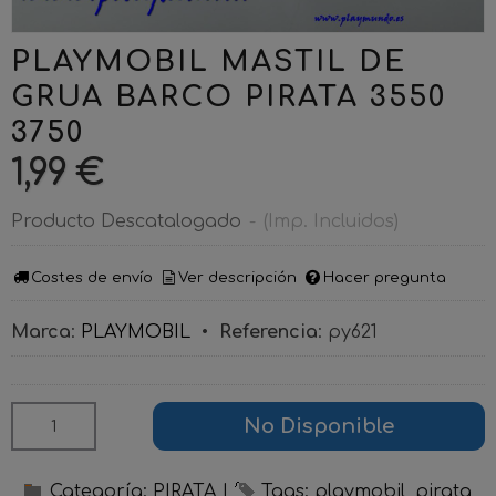
PLAYMOBIL MASTIL DE
GRUA BARCO PIRATA 3550
3750
1,99 €
Producto Descatalogado
-
(Imp. Incluidos)
Costes de envío
Ver descripción
Hacer pregunta
Marca
:
PLAYMOBIL
•
Referencia
:
py621
No Disponible
Categoría:
PIRATA
|
Tags:
playmobil
pirata