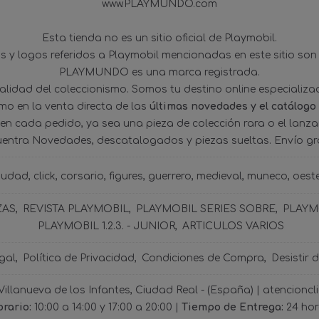
www.PLAYMUNDO.com
Esta tienda no es un sitio oficial de Playmobil.
 y logos referidos a Playmobil mencionadas en este sitio son
PLAYMUNDO es una marca registrada.
tualidad del coleccionismo. Somos tu destino online especializ
omo en la venta directa de las
últimas novedades y el catálogo
 en cada pedido, ya sea una pieza de colección rara o el lanz
uentra Novedades, descatalogados y piezas sueltas. Envío gra
iudad
click
corsario
figures
guerrero
medieval
muneco
oest
ZAS
REVISTA PLAYMOBIL
PLAYMOBIL SERIES SOBRE
PLAYMO
PLAYMOBIL 1.2.3. - JUNIOR
ARTICULOS VARIOS
gal
Política de Privacidad
Condiciones de Compra
Desistir 
 Villanueva de los Infantes, Ciudad Real - (España) | atencio
rario:
10:00 a 14:00 y 17:00 a 20:00 |
Tiempo de Entrega:
24 ho