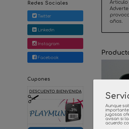
Articul
Redes Sociales
Adverte
provoca
Twitter
años.
Linkedin
Instagram
Product
Facebook
Cupones
DESCUENTO BIENVENIDA
Servi
Aunque sab
-3%
importante
jugosas ofe
avisan si l
acuerdo co
PLAYMO