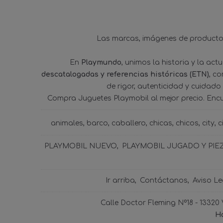
Las marcas, imágenes de productos
En
Playmundo
, unimos la historia y la ac
descatalogadas y referencias históricas (ETN)
, c
de rigor, autenticidad y cuidado
Compra Juguetes Playmobil al mejor precio. Enc
animales
barco
caballero
chicas
chicos
city
c
PLAYMOBIL NUEVO
PLAYMOBIL JUGADO Y PIE
Ir arriba
Contáctanos
Aviso Le
Calle Doctor Fleming Nº18 - 13320
Ho