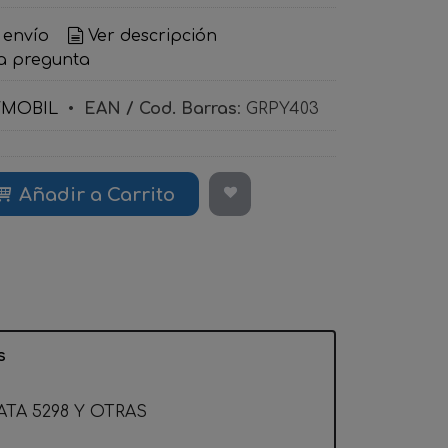
 envío
Ver descripción
a pregunta
YMOBIL
•
EAN / Cod. Barras
:
GRPY403
Añadir a Carrito
s
TA 5298 Y OTRAS