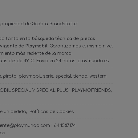
 propiedad de Geobra Brandstätter.
ado tanto en la
búsqueda técnica de piezas
 vigente de Playmobil
. Garantizamos el mismo nivel
amiento más reciente de la marca.
tis desde 49 €. Envio en 24 horas. playmundo.es
e
pirata
playmobil
serie
special
tienda
western
BIL SPECIAL Y SPECIAL PLUS
PLAYMOFRIENDS
de un pedido
Políticas de Cookies
ncliente@playmundo.com |
644587174
ras