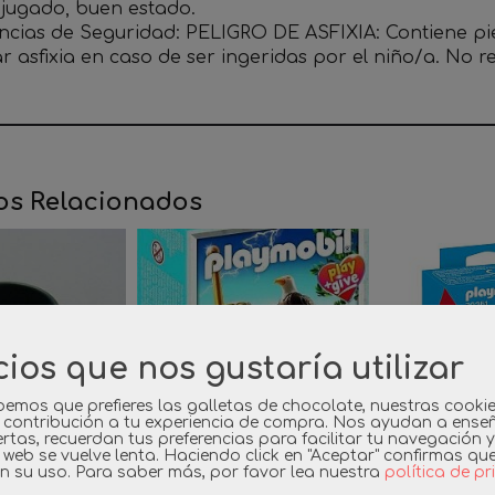
o jugado, buen estado.
ncias de Seguridad:
PELIGRO DE ASFIXIA: Contiene p
r asfixia en caso de ser ingeridas por el niño/a. No
os Relacionados
cios que nos gustaría utilizar
emos que prefieres las galletas de chocolate, nuestras cooki
 contribución a tu experiencia de compra. Nos ayudan a ense
rtas, recuerdan tus preferencias para facilitar tu navegación 
a web se vuelve lenta. Haciendo click en "Aceptar" confirmas qu
n su uso.
Para saber más, por favor lea nuestra
política de p
BIL CUBO
PLAYMOBIL 9149 PLAY
PLAYMOB