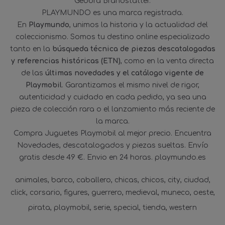
Geobra Brandstätter.
PLAYMUNDO es una marca registrada.
En
Playmundo
, unimos la historia y la actualidad del
coleccionismo. Somos tu destino online especializado
tanto en la
búsqueda técnica de piezas descatalogadas
y referencias históricas (ETN)
, como en la venta directa
de las
últimas novedades y el catálogo vigente de
Playmobil
. Garantizamos el mismo nivel de rigor,
autenticidad y cuidado en cada pedido, ya sea una
pieza de colección rara o el lanzamiento más reciente de
la marca.
Compra Juguetes Playmobil al mejor precio. Encuentra
Novedades, descatalogados y piezas sueltas. Envío
gratis desde 49 €. Envio en 24 horas. playmundo.es
animales
barco
caballero
chicas
chicos
city
ciudad
click
corsario
figures
guerrero
medieval
muneco
oeste
pirata
playmobil
serie
special
tienda
western