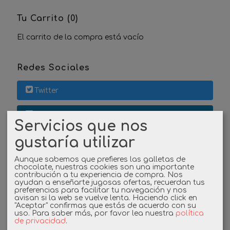
Tu Carrito (0)
El carrito de la compra está vacío
Redes Sociales
Twitter
Linkedin
Servicios que nos
gustaría utilizar
Instagram
Aunque sabemos que prefieres las galletas de
Facebook
chocolate, nuestras cookies son una importante
contribución a tu experiencia de compra. Nos
ayudan a enseñarte jugosas ofertas, recuerdan tus
preferencias para facilitar tu navegación y nos
avisan si la web se vuelve lenta. Haciendo click en
Cupones
"Aceptar" confirmas que estás de acuerdo con su
uso.
Para saber más, por favor lea nuestra
política
de privacidad
.
DESCUENTO BIENVENIDA