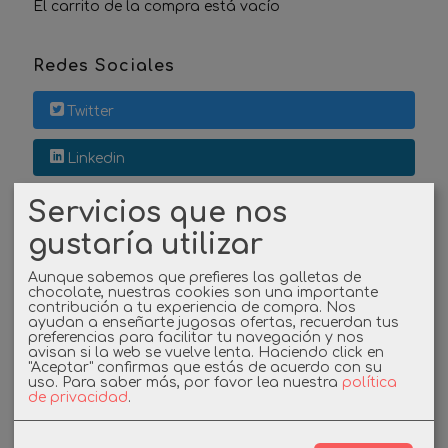
El carrito de la compra está vacío
Redes Sociales
Twitter
Linkedin
Servicios que nos
Instagram
gustaría utilizar
Facebook
Aunque sabemos que prefieres las galletas de
chocolate, nuestras cookies son una importante
contribución a tu experiencia de compra. Nos
ayudan a enseñarte jugosas ofertas, recuerdan tus
Cupones
preferencias para facilitar tu navegación y nos
avisan si la web se vuelve lenta. Haciendo click en
"Aceptar" confirmas que estás de acuerdo con su
DESCUENTO BIENVENIDA
uso.
Para saber más, por favor lea nuestra
política
de privacidad
.
-3%