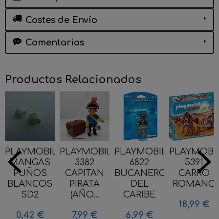
Costes de Envío
Comentarios
Productos Relacionados
PLAYMOBIL
PLAYMOBIL
PLAYMOBIL
PLAYMOBI
MANGAS
3382
6822
5391
PUÑOS
CAPITAN
BUCANERO
CARRO
BLANCOS
PIRATA
DEL
ROMANO
SD2
(AÑO...
CARIBE
18,99 €
0,42 €
7,99 €
6,99 €