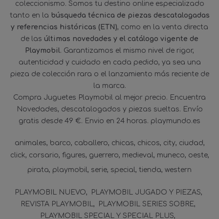
coleccionismo. Somos tu destino online especializado
tanto en la
búsqueda técnica de piezas descatalogadas
y referencias históricas (ETN)
, como en la venta directa
de las
últimas novedades y el catálogo vigente de
Playmobil
. Garantizamos el mismo nivel de rigor,
autenticidad y cuidado en cada pedido, ya sea una
pieza de colección rara o el lanzamiento más reciente de
la marca.
Compra Juguetes Playmobil al mejor precio. Encuentra
Novedades, descatalogados y piezas sueltas. Envío
gratis desde 49 €. Envio en 24 horas. playmundo.es
animales
barco
caballero
chicas
chicos
city
ciudad
click
corsario
figures
guerrero
medieval
muneco
oeste
pirata
playmobil
serie
special
tienda
western
PLAYMOBIL NUEVO
PLAYMOBIL JUGADO Y PIEZAS
REVISTA PLAYMOBIL
PLAYMOBIL SERIES SOBRE
PLAYMOBIL SPECIAL Y SPECIAL PLUS