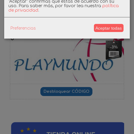
"Aceptar" confirmas que estás de acuerdo con su
uso.
Para saber más, por favor lea nuestra
política
de privacidad
.
Cupones
Aceptar todas
Preferencias
DESCUENTO BIENVENIDA
-3%