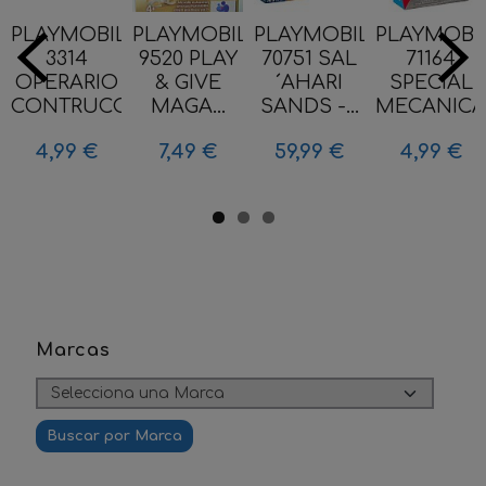
PLAYMOBIL
PLAYMOBIL
PLAYMOBIL
PLAYMOBI
3314
9520 PLAY
70751 SAL
71164
OPERARIO
& GIVE
´AHARI
SPECIAL
CONTRUCCION...
MAGA...
SANDS -...
MECANICA.
4,99 €
7,49 €
59,99 €
4,99 €
Marcas