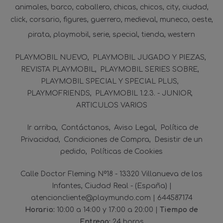
animales
barco
caballero
chicas
chicos
city
ciudad
click
corsario
figures
guerrero
medieval
muneco
oeste
pirata
playmobil
serie
special
tienda
western
PLAYMOBIL NUEVO
PLAYMOBIL JUGADO Y PIEZAS
REVISTA PLAYMOBIL
PLAYMOBIL SERIES SOBRE
PLAYMOBIL SPECIAL Y SPECIAL PLUS
PLAYMOFRIENDS
PLAYMOBIL 1.2.3. - JUNIOR
ARTICULOS VARIOS
Ir arriba
Contáctanos
Aviso Legal
Política de
Privacidad
Condiciones de Compra
Desistir de un
pedido
Políticas de Cookies
Calle Doctor Fleming Nº18 - 13320 Villanueva de los
Infantes, Ciudad Real - (España) |
atencioncliente@playmundo.com |
644587174
Horario:
10:00 a 14:00 y 17:00 a 20:00 |
Tiempo de
Entrega:
24 horas