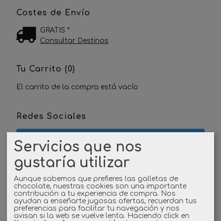
Costes de Envío
GRATIS *
Consultar Destinos
Tu Carrito (0)
El carrito de la compra está vacío
Redes Sociales
Twitter
Servicios que nos
gustaría utilizar
Linkedin
Aunque sabemos que prefieres las galletas de
Instagram
chocolate, nuestras cookies son una importante
contribución a tu experiencia de compra. Nos
ayudan a enseñarte jugosas ofertas, recuerdan tus
preferencias para facilitar tu navegación y nos
Facebook
avisan si la web se vuelve lenta. Haciendo click en