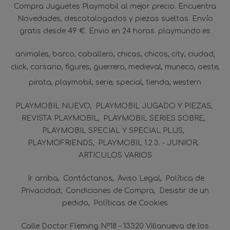
Compra Juguetes Playmobil al mejor precio. Encuentra
Novedades, descatalogados y piezas sueltas. Envío
gratis desde 49 €. Envio en 24 horas. playmundo.es
animales
barco
caballero
chicas
chicos
city
ciudad
click
corsario
figures
guerrero
medieval
muneco
oeste
pirata
playmobil
serie
special
tienda
western
PLAYMOBIL NUEVO
PLAYMOBIL JUGADO Y PIEZAS
REVISTA PLAYMOBIL
PLAYMOBIL SERIES SOBRE
PLAYMOBIL SPECIAL Y SPECIAL PLUS
PLAYMOFRIENDS
PLAYMOBIL 1.2.3. - JUNIOR
ARTICULOS VARIOS
Ir arriba
Contáctanos
Aviso Legal
Política de
Privacidad
Condiciones de Compra
Desistir de un
pedido
Políticas de Cookies
Calle Doctor Fleming Nº18 - 13320 Villanueva de los