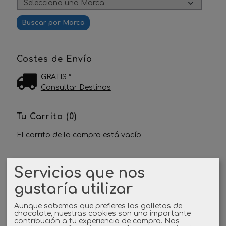
Costes de Envío
GRATIS *
Consultar Destinos
Tu Carrito (0)
El carrito de la compra está vacío
Redes Sociales
Servicios que nos
gustaría utilizar
Twitter
Aunque sabemos que prefieres las galletas de
Linkedin
chocolate, nuestras cookies son una importante
contribución a tu experiencia de compra. Nos