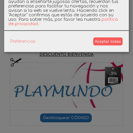
ayudan a enseñarte jugosas ofertas, recuerdan tus
Instagram
preferencias para facilitar tu navegación y nos
avisan si la web se vuelve lenta. Haciendo click en
"Aceptar" confirmas que estás de acuerdo con su
uso.
Para saber más, por favor lea nuestra
política
Facebook
de privacidad
.
Aceptar todas
Preferencias
Cupones
DESCUENTO BIENVENIDA
-3%