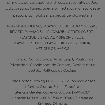
animales
barco
caballero
chicas
chicos
city
ciudad
click
corsario
figures
guerrero
medieval
muneco
oeste
pirata
playmobil
serie
special
tienda
western
PLAYMOBIL NUEVO
PLAYMOBIL JUGADO Y PIEZAS
REVISTA PLAYMOBIL
PLAYMOBIL SERIES SOBRE
PLAYMOBIL SPECIAL Y SPECIAL PLUS
PLAYMOFRIENDS
PLAYMOBIL 1.2.3. - JUNIOR
ARTICULOS VARIOS
Ir arriba
Contáctanos
Aviso Legal
Política de
Privacidad
Condiciones de Compra
Desistir de un
pedido
Políticas de Cookies
Calle Doctor Fleming Nº18 - 13320 Villanueva de los
Infantes, Ciudad Real - (España) |
atencioncliente@playmundo.com |
644587174
Horario:
10:00 a 14:00 y 17:00 a 20:00 |
Tiempo de
Entrega:
24 horas