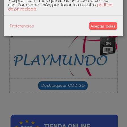
"Aceptar" confirmas que estás de acuerdo con su
uso.
Para saber más, por favor lea nuestra
política
de privacidad
.
Cupones
DESCUENTO BIENVENIDA
Aceptar todas
Preferencias
-3%