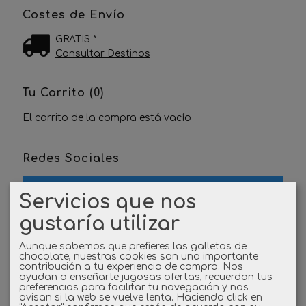
Costes de Envío
GRATIS *
Consultar Destinos
Tu Carrito (0)
El carrito de la compra está vacío
Redes Sociales
Twitter
Servicios que nos
gustaría utilizar
Linkedin
Aunque sabemos que prefieres las galletas de
Instagram
chocolate, nuestras cookies son una importante
contribución a tu experiencia de compra. Nos
ayudan a enseñarte jugosas ofertas, recuerdan tus
Facebook
preferencias para facilitar tu navegación y nos
avisan si la web se vuelve lenta. Haciendo click en