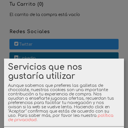
Tu Carrito (0)
El carrito de la compra está vacío
Redes Sociales
Twitter
Linkedin
Servicios que nos
Instagram
gustaría utilizar
Facebook
Aunque sabemos que prefieres las galletas de
chocolate, nuestras cookies son una importante
contribución a tu experiencia de compra. Nos
ayudan a enseñarte jugosas ofertas, recuerdan tus
preferencias para facilitar tu navegación y nos
Cupones
avisan si la web se vuelve lenta. Haciendo click en
"Aceptar" confirmas que estás de acuerdo con su
uso.
Para saber más, por favor lea nuestra
política
DESCUENTO BIENVENIDA
de privacidad
.