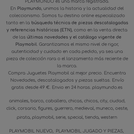
PLAYMUNDO es una marca registrada.
En
Playmundo
, unimos la historia y la actualidad del
coleccionismo. Somos tu destino online especializado
tanto en la
búsqueda técnica de piezas descatalogadas
y referencias históricas (ETN)
, como en la venta directa
de las
últimas novedades y el catálogo vigente de
Playmobil
. Garantizamos el mismo nivel de rigor,
autenticidad y cuidado en cada pedido, ya sea una
pieza de colección rara o el lanzamiento más reciente de
la marca.
Compra Juguetes Playmobil al mejor precio. Encuentra
Novedades, descatalogados y piezas sueltas. Envío
gratis desde 49 €. Envio en 24 horas. playmundo.es
animales
barco
caballero
chicas
chicos
city
ciudad
click
corsario
figures
guerrero
medieval
muneco
oeste
pirata
playmobil
serie
special
tienda
western
PLAYMOBIL NUEVO
PLAYMOBIL JUGADO Y PIEZAS