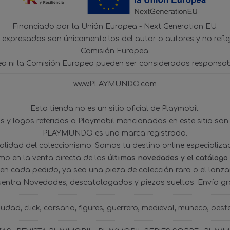
Financiado por la Unión Europea - Next Generation EU.
s expresadas son únicamente los del autor o autores y no refl
Comisión Europea.
ea ni la Comisión Europea pueden ser consideradas responsab
www.PLAYMUNDO.com
Esta tienda no es un sitio oficial de Playmobil.
 y logos referidos a Playmobil mencionadas en este sitio son
PLAYMUNDO es una marca registrada.
tualidad del coleccionismo. Somos tu destino online especializ
omo en la venta directa de las
últimas novedades y el catálogo
 en cada pedido, ya sea una pieza de colección rara o el lanz
uentra Novedades, descatalogados y piezas sueltas. Envío gra
iudad
click
corsario
figures
guerrero
medieval
muneco
oest