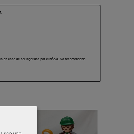
s
 en caso de ser ingeridas por el niño/a. No recomendable
es son una