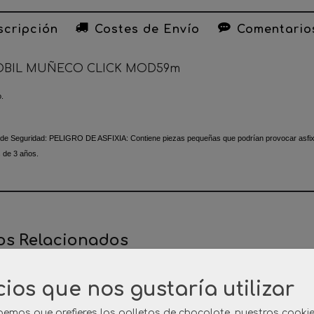
cripción
Costes de Envío
Comentario
OBIL MUÑECO CLICK MOD59m
o.
 de Seguridad:
PELIGRO DE ASFIXIA: Contiene piezas pequeñas que podrían provocar asfixia
 de 3 años.
os Relacionados
cios que nos gustaría utilizar
emos que prefieres las galletas de chocolate, nuestras cooki