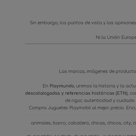
Sin embargo, los puntos de vista y las opinione
Ni la Unión Europ
Las marcas, imágenes de productos
En
Playmundo
, unimos la historia y la ac
descatalogadas y referencias históricas (ETN)
, c
de rigor, autenticidad y cuidado
Compra Juguetes Playmobil al mejor precio. Enc
animales
barco
caballero
chicas
chicos
city
c