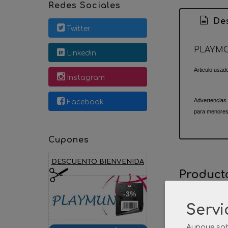
Redes Sociales
Des
Twitter
PLAYM
Linkedin
Articulo usad
Instagram
Advertencias
Facebook
para menores
Cupones
DESCUENTO BIENVENIDA
Product
-3%
Servi
Aunque sab