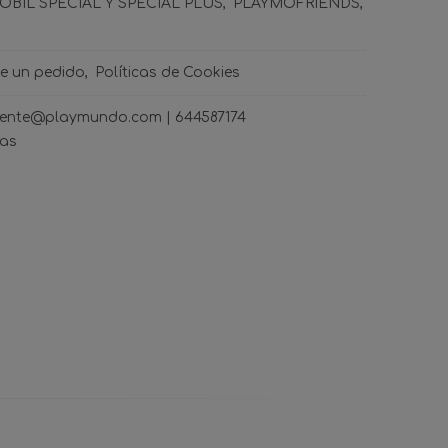
BIL SPECIAL Y SPECIAL PLUS
PLAYMOFRIENDS
de un pedido
Políticas de Cookies
ncliente@playmundo.com |
644587174
ras