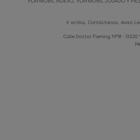
PLAYMOBIL NUEVO
PLAYMOBIL JUGADO Y PIE
Ir arriba
Contáctanos
Aviso Le
Calle Doctor Fleming Nº18 - 13320
Ho