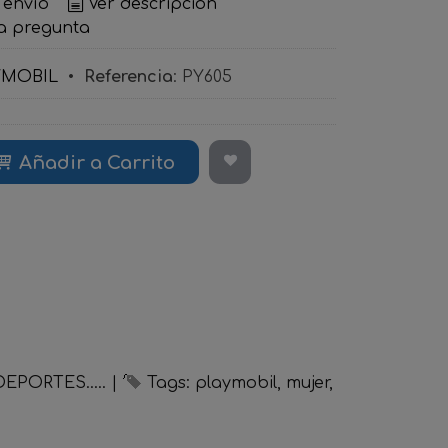
 envío
Ver descripción
a pregunta
YMOBIL
•
Referencia
:
PY605
Añadir a Carrito
EPORTES.....
|
Tags:
playmobil
mujer