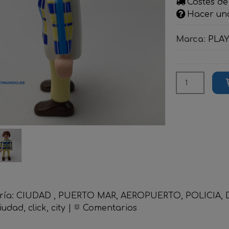
Costes de
Hacer un
Marca
:
PLA
ría:
CIUDAD , PUERTO MAR, AEROPUERTO, POLICIA, D
iudad
click
city
|
Comentarios