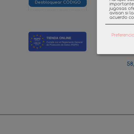
importante
jugosas ofe
avisan si l
acuerdo co
Preferenci
PLAYMO
OFICINA DE
58