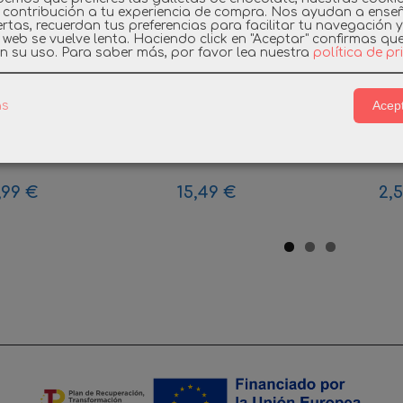
 contribución a tu experiencia de compra. Nos ayudan a ense
rtas, recuerdan tus preferencias para facilitar tu navegación 
a web se vuelve lenta. Haciendo click en "Aceptar" confirmas qu
n su uso.
Para saber más, por favor lea nuestra
política de p
Acept
as
BIL 3423
PLAYMOBIL 5148
PLAYMOB
L SHERIFF...
VESTIDOR REAL
CLICK 
,99 €
15,49 €
2,