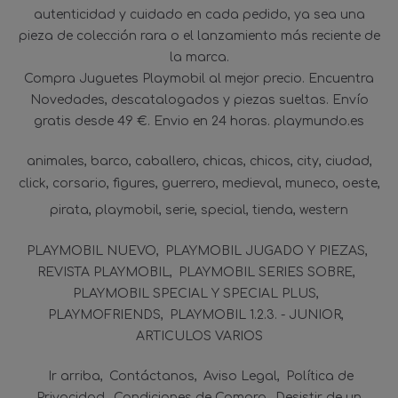
autenticidad y cuidado en cada pedido, ya sea una
pieza de colección rara o el lanzamiento más reciente de
la marca.
Compra Juguetes Playmobil al mejor precio. Encuentra
Novedades, descatalogados y piezas sueltas. Envío
gratis desde 49 €. Envio en 24 horas. playmundo.es
animales
barco
caballero
chicas
chicos
city
ciudad
click
corsario
figures
guerrero
medieval
muneco
oeste
pirata
playmobil
serie
special
tienda
western
PLAYMOBIL NUEVO
PLAYMOBIL JUGADO Y PIEZAS
REVISTA PLAYMOBIL
PLAYMOBIL SERIES SOBRE
PLAYMOBIL SPECIAL Y SPECIAL PLUS
PLAYMOFRIENDS
PLAYMOBIL 1.2.3. - JUNIOR
ARTICULOS VARIOS
Ir arriba
Contáctanos
Aviso Legal
Política de
Privacidad
Condiciones de Compra
Desistir de un