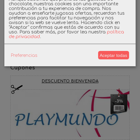
chocolate, nuestras cookies son una importante
contribución a tu experiencia de compra. Nos
ayudan a enseñarte jugosas ofertas, recuerdan tus
Linkedin
preferencias para facilitar tu navegación y nos
avisan si la web se vuelve lenta. Haciendo click en
"Aceptar" confirmas que estás de acuerdo con su
Instagram
uso.
Para saber más, por favor lea nuestra
política
de privacidad
.
Facebook
Aceptar todas
Preferencias
Cupones
DESCUENTO BIENVENIDA
-3%