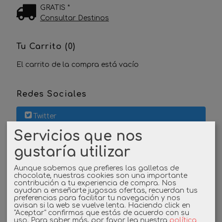
GRATIS *
Consultar Destinos
Tu Carrito (0)
El carrito de la compra está vacío
Redes Sociales
Twitter
Servicios que nos
Linkedin
gustaría utilizar
Instagram
Aunque sabemos que prefieres las galletas de
chocolate, nuestras cookies son una importante
contribución a tu experiencia de compra. Nos
Facebook
ayudan a enseñarte jugosas ofertas, recuerdan tus
preferencias para facilitar tu navegación y nos
avisan si la web se vuelve lenta. Haciendo click en
"Aceptar" confirmas que estás de acuerdo con su
uso.
Para saber más, por favor lea nuestra
política