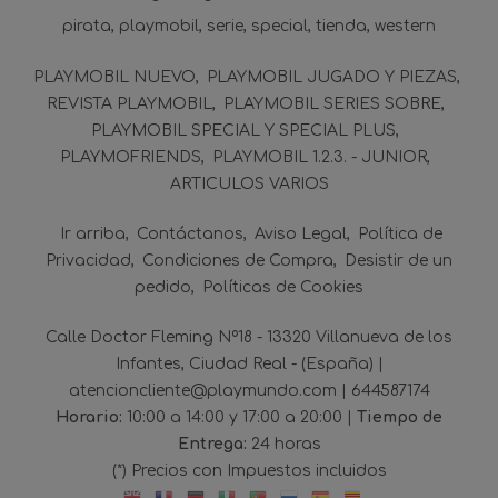
pirata
playmobil
serie
special
tienda
western
PLAYMOBIL NUEVO
PLAYMOBIL JUGADO Y PIEZAS
REVISTA PLAYMOBIL
PLAYMOBIL SERIES SOBRE
PLAYMOBIL SPECIAL Y SPECIAL PLUS
PLAYMOFRIENDS
PLAYMOBIL 1.2.3. - JUNIOR
ARTICULOS VARIOS
Ir arriba
Contáctanos
Aviso Legal
Política de
Privacidad
Condiciones de Compra
Desistir de un
pedido
Políticas de Cookies
Calle Doctor Fleming Nº18 - 13320 Villanueva de los
Infantes, Ciudad Real - (España) |
atencioncliente@playmundo.com |
644587174
Horario:
10:00 a 14:00 y 17:00 a 20:00 |
Tiempo de
Entrega:
24 horas
(*) Precios con Impuestos incluidos