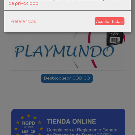
Cupones
de privacidad
.
DESCUENTO BIENVENIDA
Aceptar todas
Preferencias
-3%