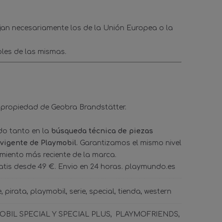
ejan necesariamente los de la Unión Europea o la
les de las mismas.
 propiedad de Geobra Brandstätter.
ado tanto en la
búsqueda técnica de piezas
 vigente de Playmobil
. Garantizamos el mismo nivel
amiento más reciente de la marca.
tis desde 49 €. Envio en 24 horas. playmundo.es
e
pirata
playmobil
serie
special
tienda
western
BIL SPECIAL Y SPECIAL PLUS
PLAYMOFRIENDS