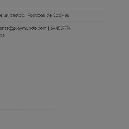
de un pedido
Políticas de Cookies
ncliente@playmundo.com |
644587174
ras