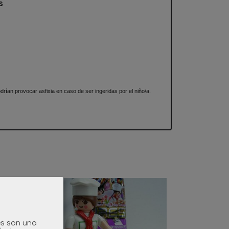
s
an provocar asfixia en caso de ser ingeridas por el niño/a.
es son una