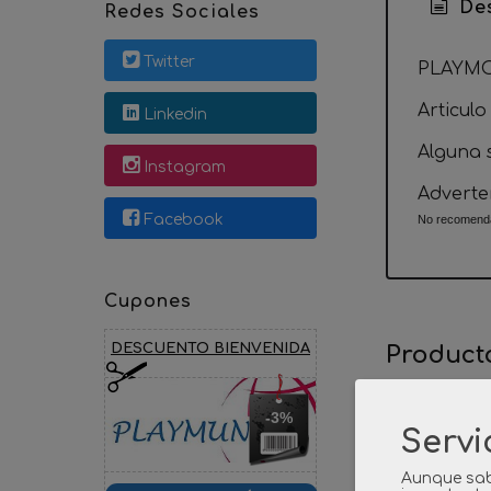
Des
Redes Sociales
Twitter
PLAYMO
Articulo
Linkedin
Alguna s
Instagram
Adverte
Facebook
No recomenda
Cupones
DESCUENTO BIENVENIDA
Product
-3%
Servi
Aunque sab