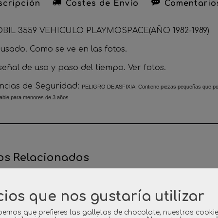
cripción
Costes de Envío
Comentario
BIL 3559 VEHICULO PLAYMOSPACE(AÑO 1982-1989)
 usado. Como se ve en las fotos.
eñal de uso y paso del tiempo. Ver fotos.
ncias de Seguridad:
PELIGRO DE ASFIXIA: Contiene piezas pequeñas que podrí
ble para menores de 3 años.
os Relacionados
cios que nos gustaría utilizar
emos que prefieres las galletas de chocolate, nuestras cooki