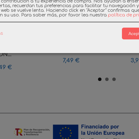
 contribución a tu experiencia de compra. Nos ayudan a ense
rtas, recuerdan tus preferencias para facilitar tu navegación 
a web se vuelve lenta. Haciendo click en "Aceptar" confirmas qu
n su uso.
Para saber más, por favor lea nuestra
política de p
Acept
as
BIL 9416
PLAYMOBIL 9520 PLAY
PLAYMOB
 ESPACIAL
& GIVE MAGA...
DE ASEDIO
N...
7,49 €
3,
49 €