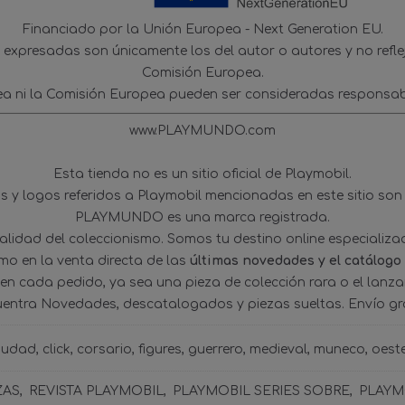
Financiado por la Unión Europea - Next Generation EU.
s expresadas son únicamente los del autor o autores y no refl
Comisión Europea.
ea ni la Comisión Europea pueden ser consideradas responsab
www.PLAYMUNDO.com
Esta tienda no es un sitio oficial de Playmobil.
 y logos referidos a Playmobil mencionadas en este sitio son
PLAYMUNDO es una marca registrada.
tualidad del coleccionismo. Somos tu destino online especializ
omo en la venta directa de las
últimas novedades y el catálogo
 en cada pedido, ya sea una pieza de colección rara o el lanz
uentra Novedades, descatalogados y piezas sueltas. Envío gra
iudad
click
corsario
figures
guerrero
medieval
muneco
oest
ZAS
REVISTA PLAYMOBIL
PLAYMOBIL SERIES SOBRE
PLAYMO