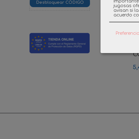
importante
jugosas ofe
avisan si l
acuerdo co
Preferenci
PLAYMO
AGENTE
CO
5,