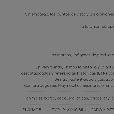
Sin embargo, los puntos de vista y las opinione
Ni la Unión Europ
Las marcas, imágenes de productos
En
Playmundo
, unimos la historia y la ac
descatalogadas y referencias históricas (ETN)
, c
de rigor, autenticidad y cuidado
Compra Juguetes Playmobil al mejor precio. Enc
animales
barco
caballero
chicas
chicos
city
c
PLAYMOBIL NUEVO
PLAYMOBIL JUGADO Y PIE