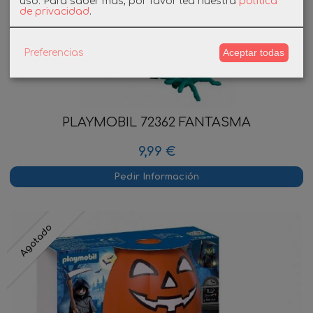
uso.
Para saber más, por favor lea nuestra
política
de privacidad
.
Aceptar todas
Preferencias
PLAYMOBIL 72362 FANTASMA
9,99 €
Pedir Información
Agotado