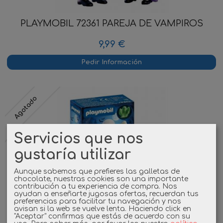
PLAYMOBIL 72361 PAREJA DE VAMPIROS
9,99 €
Pedir Información
Agotado
Servicios que nos
gustaría utilizar
Aunque sabemos que prefieres las galletas de
chocolate, nuestras cookies son una importante
contribución a tu experiencia de compra. Nos
ayudan a enseñarte jugosas ofertas, recuerdan tus
preferencias para facilitar tu navegación y nos
avisan si la web se vuelve lenta. Haciendo click en
"Aceptar" confirmas que estás de acuerdo con su