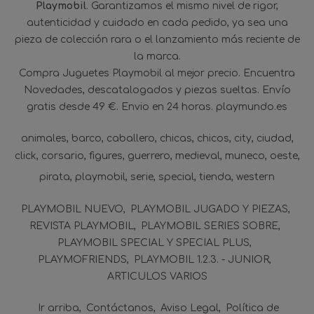
Playmobil
. Garantizamos el mismo nivel de rigor,
autenticidad y cuidado en cada pedido, ya sea una
pieza de colección rara o el lanzamiento más reciente de
la marca.
Compra Juguetes Playmobil al mejor precio. Encuentra
Novedades, descatalogados y piezas sueltas. Envío
gratis desde 49 €. Envio en 24 horas. playmundo.es
animales
barco
caballero
chicas
chicos
city
ciudad
click
corsario
figures
guerrero
medieval
muneco
oeste
pirata
playmobil
serie
special
tienda
western
PLAYMOBIL NUEVO
PLAYMOBIL JUGADO Y PIEZAS
REVISTA PLAYMOBIL
PLAYMOBIL SERIES SOBRE
PLAYMOBIL SPECIAL Y SPECIAL PLUS
PLAYMOFRIENDS
PLAYMOBIL 1.2.3. - JUNIOR
ARTICULOS VARIOS
Ir arriba
Contáctanos
Aviso Legal
Política de