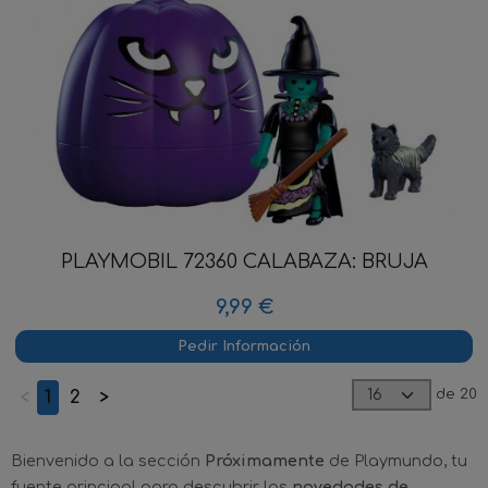
PLAYMOBIL 72360 CALABAZA: BRUJA
9,99 €
Pedir Información
de 20
<
1
2
>
Bienvenido a la sección
Próximamente
de Playmundo, tu
fuente principal para descubrir las
novedades de