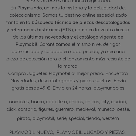
PLAYMUNDO es una marca registrada.
En
Playmundo
, unimos la historia y la actualidad del
coleccionismo. Somos tu destino online especializado
tanto en la
búsqueda técnica de piezas descatalogadas
y referencias históricas (ETN)
, como en la venta directa
de las
últimas novedades y el catálogo vigente de
Playmobil
. Garantizamos el mismo nivel de rigor,
autenticidad y cuidado en cada pedido, ya sea una
pieza de colección rara o el lanzamiento más reciente de
la marca.
Compra Juguetes Playmobil al mejor precio. Encuentra
Novedades, descatalogados y piezas sueltas. Envío
gratis desde 49 €. Envio en 24 horas. playmundo.es
animales
barco
caballero
chicas
chicos
city
ciudad
click
corsario
figures
guerrero
medieval
muneco
oeste
pirata
playmobil
serie
special
tienda
western
PLAYMOBIL NUEVO
PLAYMOBIL JUGADO Y PIEZAS