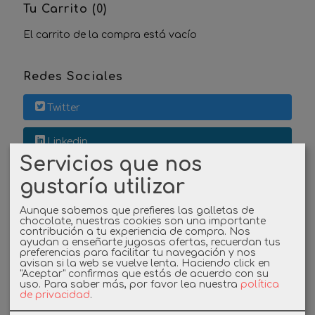
Tu Carrito (0)
El carrito de la compra está vacío
Redes Sociales
Twitter
Linkedin
Servicios que nos
Instagram
gustaría utilizar
Facebook
Aunque sabemos que prefieres las galletas de
chocolate, nuestras cookies son una importante
contribución a tu experiencia de compra. Nos
ayudan a enseñarte jugosas ofertas, recuerdan tus
preferencias para facilitar tu navegación y nos
Cupones
avisan si la web se vuelve lenta. Haciendo click en
"Aceptar" confirmas que estás de acuerdo con su
uso.
Para saber más, por favor lea nuestra
política
DESCUENTO BIENVENIDA
de privacidad
.