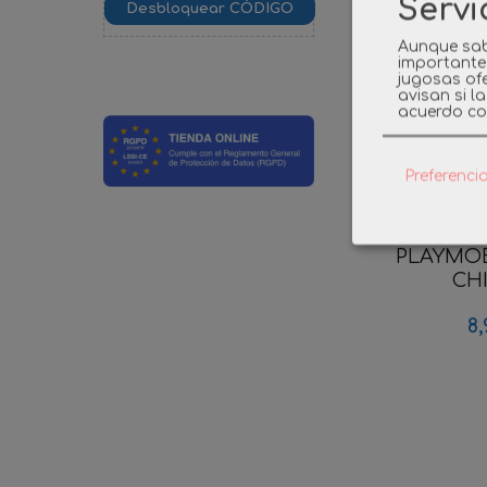
Servi
Aunque sab
importante
jugosas ofe
avisan si l
acuerdo co
Preferenci
PLAYMOBI
CHI
8,