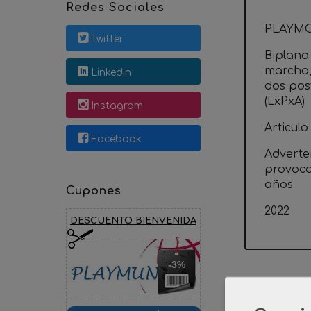
Redes Sociales
PLAYMO
Twitter
Biplano
marcha,
Linkedin
dos post
(LxPxA)
Instagram
Articulo
Facebook
Adverte
provoca
años
Cupones
2022
DESCUENTO BIENVENIDA
-3%
Product