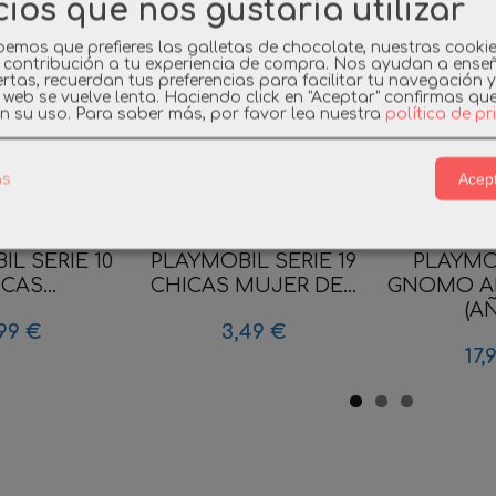
cios que nos gustaría utilizar
emos que prefieres las galletas de chocolate, nuestras cooki
 contribución a tu experiencia de compra. Nos ayudan a ense
rtas, recuerdan tus preferencias para facilitar tu navegación 
a web se vuelve lenta. Haciendo click en "Aceptar" confirmas qu
n su uso.
Para saber más, por favor lea nuestra
política de p
Acept
as
L SERIE 10
PLAYMOBIL SERIE 19
PLAYMO
CAS...
CHICAS MUJER DE...
GNOMO A
(AÑ
99 €
3,49 €
17,