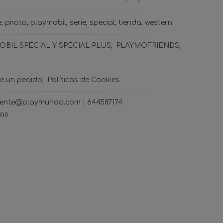
e
pirata
playmobil
serie
special
tienda
western
BIL SPECIAL Y SPECIAL PLUS
PLAYMOFRIENDS
de un pedido
Políticas de Cookies
ncliente@playmundo.com |
644587174
ras