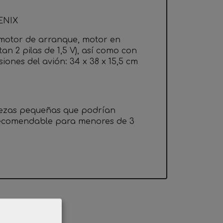
ENIX
 motor de arranque, motor en
n 2 pilas de 1,5 V), así como con
iones del avión: 34 x 38 x 15,5 cm
iezas pequeñas que podrían
 recomendable para menores de 3