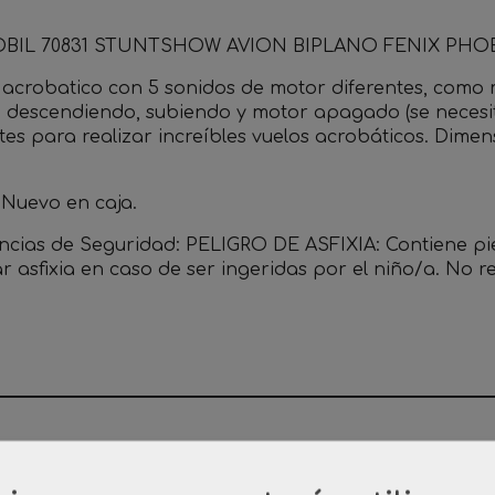
BIL 70831 STUNTSHOW AVION BIPLANO FENIX PHO
 acrobatico con 5 sonidos de motor diferentes, como
 descendiendo, subiendo y motor apagado (se necesita
es para realizar increíbles vuelos acrobáticos. Dimens
 Nuevo en caja.
ncias de Seguridad: PELIGRO DE ASFIXIA: Contiene p
r asfixia en caso de ser ingeridas por el niño/a. No
os Relacionados