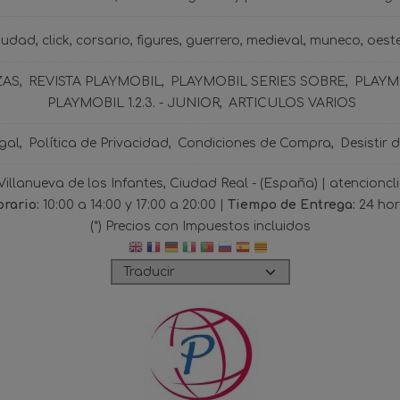
iudad
click
corsario
figures
guerrero
medieval
muneco
oest
ZAS
REVISTA PLAYMOBIL
PLAYMOBIL SERIES SOBRE
PLAYMO
PLAYMOBIL 1.2.3. - JUNIOR
ARTICULOS VARIOS
gal
Política de Privacidad
Condiciones de Compra
Desistir 
 Villanueva de los Infantes, Ciudad Real - (España) | atencio
rario:
10:00 a 14:00 y 17:00 a 20:00 |
Tiempo de Entrega:
24 ho
(*) Precios con Impuestos incluidos