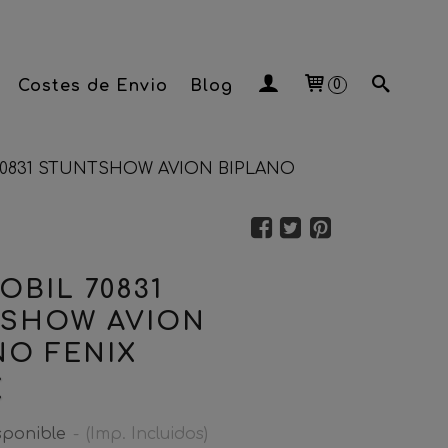
Costes de Envio
Blog
0
70831 STUNTSHOW AVION BIPLANO
OBIL 70831
SHOW AVION
NO FENIX
€
sponible
-
(Imp. Incluidos)