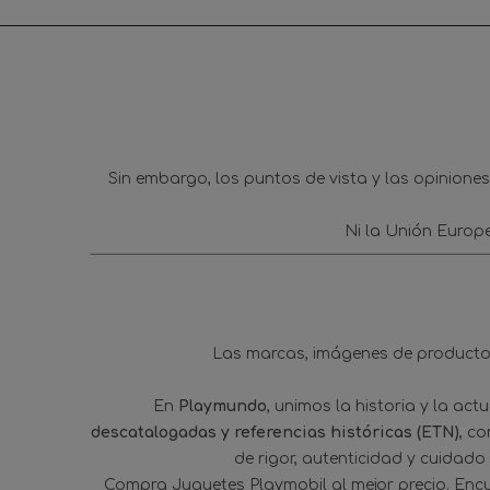
Sin embargo, los puntos de vista y las opinione
Ni la Unión Europ
Las marcas, imágenes de productos
En
Playmundo
, unimos la historia y la ac
descatalogadas y referencias históricas (ETN)
, c
de rigor, autenticidad y cuidado
Compra Juguetes Playmobil al mejor precio. Enc