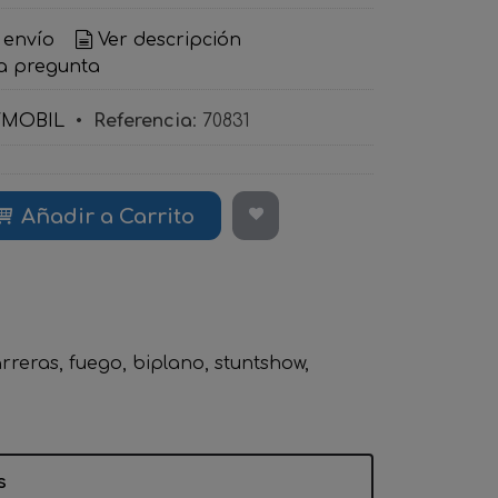
 envío
Ver descripción
a pregunta
YMOBIL
•
Referencia
:
70831
Añadir a Carrito
rreras
fuego
biplano
stuntshow
s