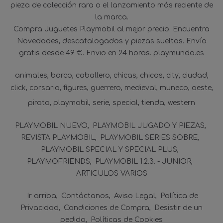
pieza de colección rara o el lanzamiento más reciente de
la marca.
Compra Juguetes Playmobil al mejor precio. Encuentra
Novedades, descatalogados y piezas sueltas. Envío
gratis desde 49 €. Envio en 24 horas. playmundo.es
animales
barco
caballero
chicas
chicos
city
ciudad
click
corsario
figures
guerrero
medieval
muneco
oeste
pirata
playmobil
serie
special
tienda
western
PLAYMOBIL NUEVO
PLAYMOBIL JUGADO Y PIEZAS
REVISTA PLAYMOBIL
PLAYMOBIL SERIES SOBRE
PLAYMOBIL SPECIAL Y SPECIAL PLUS
PLAYMOFRIENDS
PLAYMOBIL 1.2.3. - JUNIOR
ARTICULOS VARIOS
Ir arriba
Contáctanos
Aviso Legal
Política de
Privacidad
Condiciones de Compra
Desistir de un
pedido
Políticas de Cookies