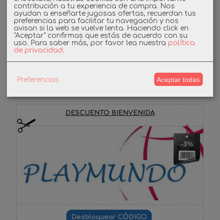
contribución a tu experiencia de compra. Nos
Linkedin
ayudan a enseñarte jugosas ofertas, recuerdan tus
preferencias para facilitar tu navegación y nos
avisan si la web se vuelve lenta. Haciendo click en
Instagram
"Aceptar" confirmas que estás de acuerdo con su
uso.
Para saber más, por favor lea nuestra
política
de privacidad
.
Facebook
Aceptar todas
Preferencias
Cupones
DESCUENTO BIENVENIDA
-3%