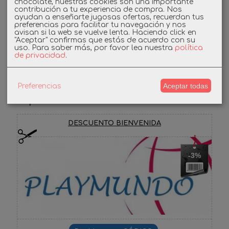
chocolate, nuestras cookies son una importante
contribución a tu experiencia de compra. Nos
Linkedin
ayudan a enseñarte jugosas ofertas, recuerdan tus
preferencias para facilitar tu navegación y nos
avisan si la web se vuelve lenta. Haciendo click en
Instagram
"Aceptar" confirmas que estás de acuerdo con su
uso.
Para saber más, por favor lea nuestra
política
de privacidad
.
Facebook
Aceptar todas
Preferencias
Cupones
DESCUENTO BIENVENIDA
-3%