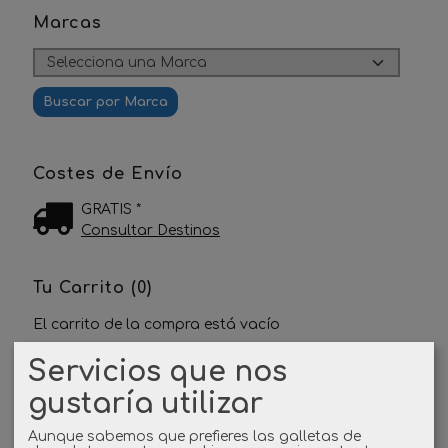
Marcas
Costes de Envío
GRATIS *
Consultar Destinos
Tu Carrito (0)
El carrito de la compra está vacío
Servicios que nos
Redes Sociales
gustaría utilizar
Twitter
Aunque sabemos que prefieres las galletas de