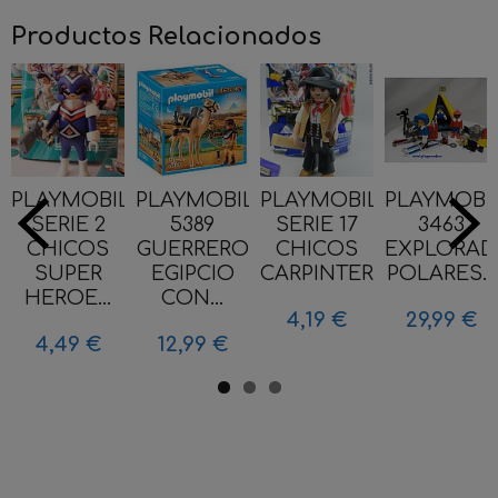
Productos Relacionados
PLAYMOBIL
PLAYMOBIL
PLAYMOBIL
PLAYMOBI
SERIE 2
5389
SERIE 17
3463
CHICOS
GUERRERO
CHICOS
EXPLORAD
SUPER
EGIPCIO
CARPINTERO...
POLARES...
HEROE...
CON...
4,19 €
29,99 €
4,49 €
12,99 €