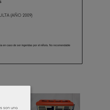
s
LTA (AÑO 2009)
 en caso de ser ingeridas por el niño/a. No recomendable
es son una