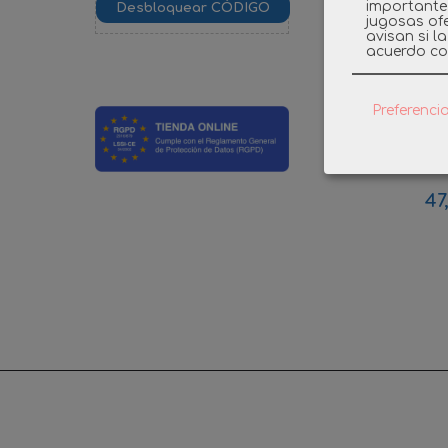
importante
jugosas ofe
avisan si l
acuerdo co
Preferenci
PLAYMOBI
TELESCOP
47