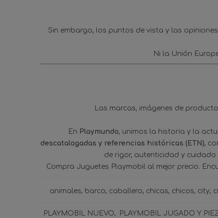
Sin embargo, los puntos de vista y las opinione
Ni la Unión Europ
Las marcas, imágenes de productos
En
Playmundo
, unimos la historia y la ac
descatalogadas y referencias históricas (ETN)
, c
de rigor, autenticidad y cuidado
Compra Juguetes Playmobil al mejor precio. Enc
animales
barco
caballero
chicas
chicos
city
c
PLAYMOBIL NUEVO
PLAYMOBIL JUGADO Y PIE