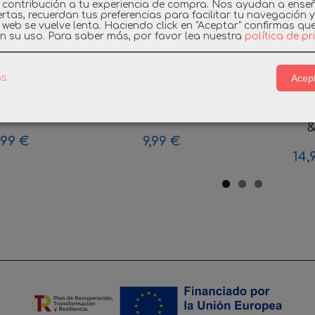
 contribución a tu experiencia de compra. Nos ayudan a ense
rtas, recuerdan tus preferencias para facilitar tu navegación 
a web se vuelve lenta. Haciendo click en "Aceptar" confirmas qu
n su uso.
Para saber más, por favor lea nuestra
política de p
Acept
as
L 3761 GRUA
PLAYMOBIL 4699
PLAYMOB
ICA (AÑO...
PIRATA CON JUEGO...
SCOOBY D
&
,99 €
9,99 €
14,