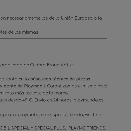
ejan necesariamente los de la Unión Europea o la
les de las mismas.
 propiedad de Geobra Brandstätter.
ado tanto en la
búsqueda técnica de piezas
 vigente de Playmobil
. Garantizamos el mismo nivel
amiento más reciente de la marca.
tis desde 49 €. Envio en 24 horas. playmundo.es
e
pirata
playmobil
serie
special
tienda
western
BIL SPECIAL Y SPECIAL PLUS
PLAYMOFRIENDS