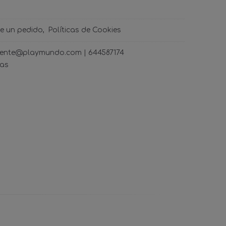
de un pedido
Políticas de Cookies
ncliente@playmundo.com |
644587174
ras