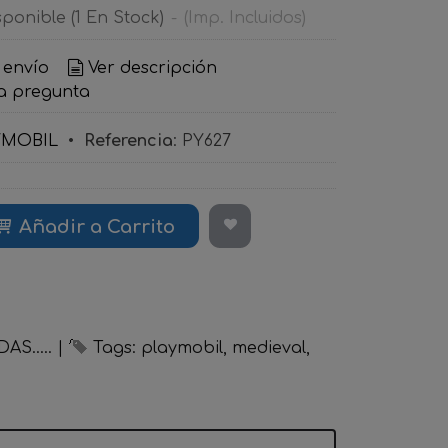
sponible
(1 En Stock)
-
(Imp. Incluidos)
 envío
Ver descripción
a pregunta
YMOBIL
•
Referencia
:
PY627
Añadir a Carrito
S.....
|
Tags:
playmobil
medieval