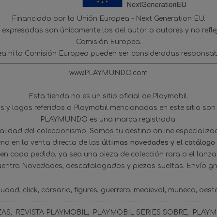
Financiado por la Unión Europea - Next Generation EU.
s expresadas son únicamente los del autor o autores y no refl
Comisión Europea.
ea ni la Comisión Europea pueden ser consideradas responsab
www.PLAYMUNDO.com
Esta tienda no es un sitio oficial de Playmobil.
 y logos referidos a Playmobil mencionadas en este sitio son
PLAYMUNDO es una marca registrada.
tualidad del coleccionismo. Somos tu destino online especializ
omo en la venta directa de las
últimas novedades y el catálogo
 en cada pedido, ya sea una pieza de colección rara o el lanz
uentra Novedades, descatalogados y piezas sueltas. Envío gra
iudad
click
corsario
figures
guerrero
medieval
muneco
oest
ZAS
REVISTA PLAYMOBIL
PLAYMOBIL SERIES SOBRE
PLAYMO