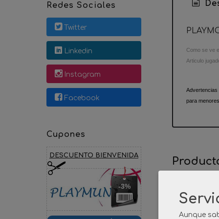
Des
Redes Sociales
Twitter
PLAYMO
Como se ve en
Linkedin
Articulo jugad
Instagram
Advertencias
Facebook
para menores
Cupones
DESCUENTO BIENVENIDA
Product
-3%
Servi
Aunque sab