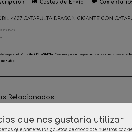
cripción
Costes de Envío
Comentario
BIL 4837 CATAPULTA DRAGON GIGANTE CON CATAPU
 las fotos.
o,
 de Seguridad:
PELIGRO DE ASFIXIA: Contiene piezas pequeñas que podrían provocar asfixia
 de 3 años.
os Relacionados
cios que nos gustaría utilizar
emos que prefieres las galletas de chocolate, nuestras cooki