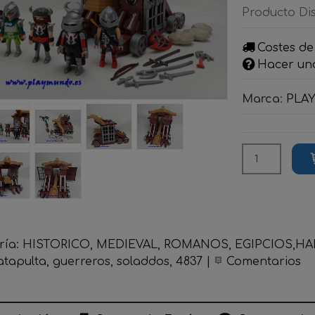
Producto Di
Costes de
Hacer un
Marca
:
PLA
ría:
HISTORICO, MEDIEVAL, ROMANOS, EGIPCIOS,HADA
atapulta
guerreros
soladdos
4837
|
Comentarios