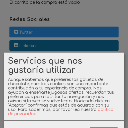
El carrito de la compra está vacío
Redes Sociales
Twitter
Linkedin
Servicios que nos
Instagram
gustaría utilizar
Facebook
Aunque sabemos que prefieres las galletas de
chocolate, nuestras cookies son una importante
contribución a tu experiencia de compra. Nos
ayudan a enseñarte jugosas ofertas, recuerdan tus
Cupones
preferencias para facilitar tu navegación y nos
avisan si la web se vuelve lenta. Haciendo click en
"Aceptar" confirmas que estás de acuerdo con su
DESCUENTO BIENVENIDA
uso.
Para saber más, por favor lea nuestra
política
de privacidad
.
-3%