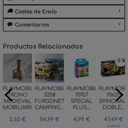
Costes de Envío
Comentarios
Productos Relacionados
-5 %
PLAYMOBIL
PLAYMOBIL
PLAYMOBIL
PLAYMOBI
TRONO
3258
70157
70625
MEDIEVAL
FURGONETA
SPECIAL
SPINOSAU
MOBILIARIO
CAMPING...
PLUS...
DOBLE...
2,65 €
54,99 €
4,99 €
47,49 €
49,99 €