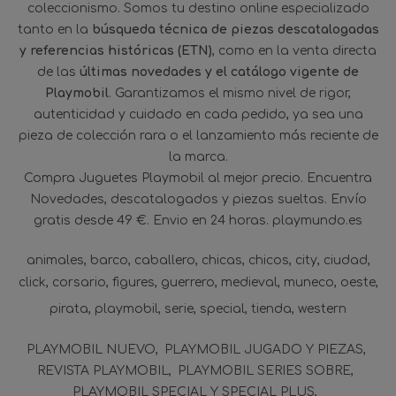
coleccionismo. Somos tu destino online especializado
tanto en la
búsqueda técnica de piezas descatalogadas
y referencias históricas (ETN)
, como en la venta directa
de las
últimas novedades y el catálogo vigente de
Playmobil
. Garantizamos el mismo nivel de rigor,
autenticidad y cuidado en cada pedido, ya sea una
pieza de colección rara o el lanzamiento más reciente de
la marca.
Compra Juguetes Playmobil al mejor precio. Encuentra
Novedades, descatalogados y piezas sueltas. Envío
gratis desde 49 €. Envio en 24 horas. playmundo.es
animales
barco
caballero
chicas
chicos
city
ciudad
click
corsario
figures
guerrero
medieval
muneco
oeste
pirata
playmobil
serie
special
tienda
western
PLAYMOBIL NUEVO
PLAYMOBIL JUGADO Y PIEZAS
REVISTA PLAYMOBIL
PLAYMOBIL SERIES SOBRE
PLAYMOBIL SPECIAL Y SPECIAL PLUS