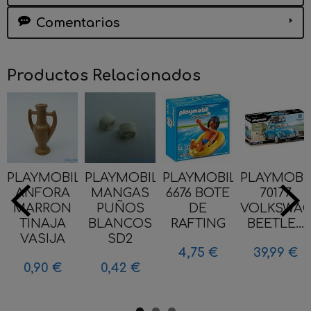
Comentarios
Productos Relacionados
PLAYMOBIL
PLAYMOBIL
PLAYMOBIL
PLAYMOBI
ANFORA
MANGAS
6676 BOTE
70177
MARRON
PUÑOS
DE
VOLKSWA
TINAJA
BLANCOS
RAFTING
BEETLE...
VASIJA
SD2
4,75 €
39,99 €
0,90 €
0,42 €