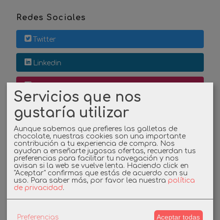
Redes Sociales
Twitter
Linkedin
Instagram
Servicios que nos
gustaría utilizar
Facebook
Aunque sabemos que prefieres las galletas de
chocolate, nuestras cookies son una importante
contribución a tu experiencia de compra. Nos
Cupones
ayudan a enseñarte jugosas ofertas, recuerdan tus
preferencias para facilitar tu navegación y nos
avisan si la web se vuelve lenta. Haciendo click en
DESCUENTO BIENVENIDA
"Aceptar" confirmas que estás de acuerdo con su
uso.
Para saber más, por favor lea nuestra
política
de privacidad
.
-3%
Aceptar todas
Preferencias