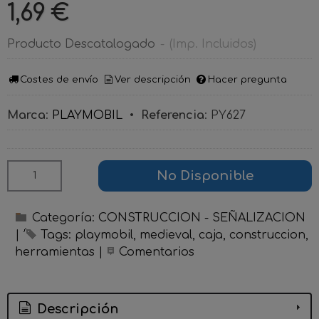
1,69 €
Producto Descatalogado
-
(Imp. Incluidos)
Costes de envío
Ver descripción
Hacer pregunta
Marca
:
PLAYMOBIL
•
Referencia
:
PY627
No Disponible
Categoría:
CONSTRUCCION - SEÑALIZACION
|
Tags:
playmobil
medieval
caja
construccion
herramientas
|
Comentarios
Descripción