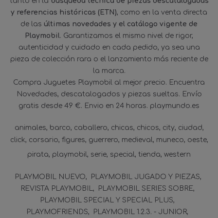
tanto en la
búsqueda técnica de piezas descatalogadas
y referencias históricas (ETN)
, como en la venta directa
de las
últimas novedades y el catálogo vigente de
Playmobil
. Garantizamos el mismo nivel de rigor,
autenticidad y cuidado en cada pedido, ya sea una
pieza de colección rara o el lanzamiento más reciente de
la marca.
Compra Juguetes Playmobil al mejor precio. Encuentra
Novedades, descatalogados y piezas sueltas. Envío
gratis desde 49 €. Envio en 24 horas. playmundo.es
animales
barco
caballero
chicas
chicos
city
ciudad
click
corsario
figures
guerrero
medieval
muneco
oeste
pirata
playmobil
serie
special
tienda
western
PLAYMOBIL NUEVO
PLAYMOBIL JUGADO Y PIEZAS
REVISTA PLAYMOBIL
PLAYMOBIL SERIES SOBRE
PLAYMOBIL SPECIAL Y SPECIAL PLUS
PLAYMOFRIENDS
PLAYMOBIL 1.2.3. - JUNIOR