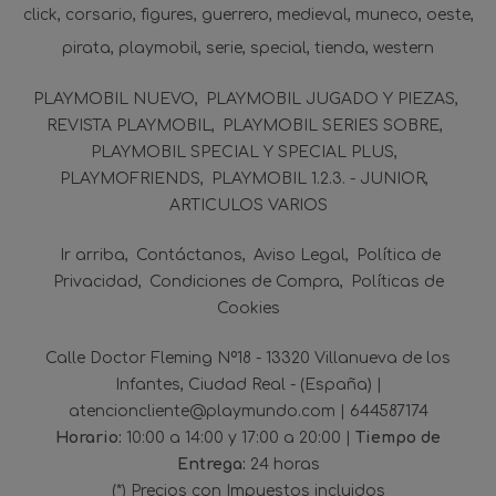
click
corsario
figures
guerrero
medieval
muneco
oeste
pirata
playmobil
serie
special
tienda
western
PLAYMOBIL NUEVO
PLAYMOBIL JUGADO Y PIEZAS
REVISTA PLAYMOBIL
PLAYMOBIL SERIES SOBRE
PLAYMOBIL SPECIAL Y SPECIAL PLUS
PLAYMOFRIENDS
PLAYMOBIL 1.2.3. - JUNIOR
ARTICULOS VARIOS
Ir arriba
Contáctanos
Aviso Legal
Política de
Privacidad
Condiciones de Compra
Políticas de
Cookies
Calle Doctor Fleming Nº18 - 13320 Villanueva de los
Infantes, Ciudad Real - (España) |
atencioncliente@playmundo.com |
644587174
Horario:
10:00 a 14:00 y 17:00 a 20:00 |
Tiempo de
Entrega:
24 horas
(*) Precios con Impuestos incluidos