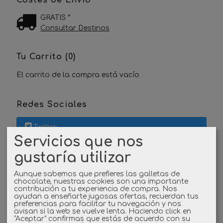
Costes de Envío
GRATIS *
Consultar Destinos
Tu Carrito (0)
El carrito de la compra está vacío
Redes Sociales
Twitter
Servicios que nos
Linkedin
gustaría utilizar
Instagram
Aunque sabemos que prefieres las galletas de
chocolate, nuestras cookies son una importante
contribución a tu experiencia de compra. Nos
ayudan a enseñarte jugosas ofertas, recuerdan tus
Facebook
preferencias para facilitar tu navegación y nos
avisan si la web se vuelve lenta. Haciendo click en
"Aceptar" confirmas que estás de acuerdo con su