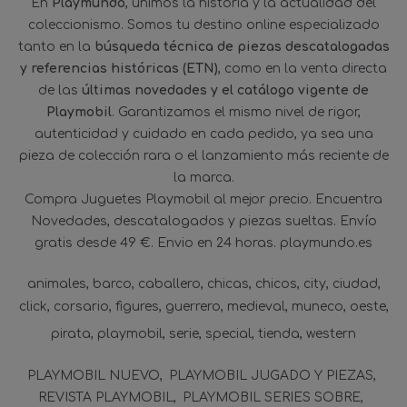
En
Playmundo
, unimos la historia y la actualidad del
coleccionismo. Somos tu destino online especializado
tanto en la
búsqueda técnica de piezas descatalogadas
y referencias históricas (ETN)
, como en la venta directa
de las
últimas novedades y el catálogo vigente de
Playmobil
. Garantizamos el mismo nivel de rigor,
autenticidad y cuidado en cada pedido, ya sea una
pieza de colección rara o el lanzamiento más reciente de
la marca.
Compra Juguetes Playmobil al mejor precio. Encuentra
Novedades, descatalogados y piezas sueltas. Envío
gratis desde 49 €. Envio en 24 horas. playmundo.es
animales
barco
caballero
chicas
chicos
city
ciudad
click
corsario
figures
guerrero
medieval
muneco
oeste
pirata
playmobil
serie
special
tienda
western
PLAYMOBIL NUEVO
PLAYMOBIL JUGADO Y PIEZAS
REVISTA PLAYMOBIL
PLAYMOBIL SERIES SOBRE