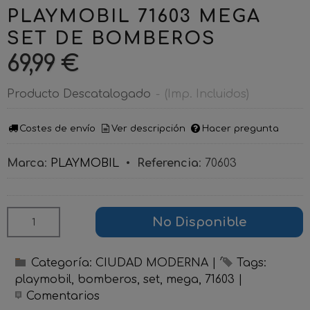
PLAYMOBIL 71603 MEGA
SET DE BOMBEROS
69,99 €
Producto Descatalogado
-
(Imp. Incluidos)
Costes de envío
Ver descripción
Hacer pregunta
Marca
:
PLAYMOBIL
•
Referencia
:
70603
No Disponible
Categoría:
CIUDAD MODERNA
|
Tags:
playmobil
bomberos
set
mega
71603
|
Comentarios