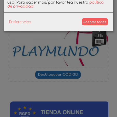
uso.
Para saber más, por favor lea nuestra
política
de privacidad
.
Cupones
DESCUENTO BIENVENIDA
Aceptar todas
Preferencias
-3%