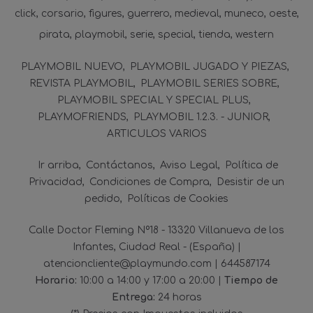
click
corsario
figures
guerrero
medieval
muneco
oeste
pirata
playmobil
serie
special
tienda
western
PLAYMOBIL NUEVO
PLAYMOBIL JUGADO Y PIEZAS
REVISTA PLAYMOBIL
PLAYMOBIL SERIES SOBRE
PLAYMOBIL SPECIAL Y SPECIAL PLUS
PLAYMOFRIENDS
PLAYMOBIL 1.2.3. - JUNIOR
ARTICULOS VARIOS
Ir arriba
Contáctanos
Aviso Legal
Política de
Privacidad
Condiciones de Compra
Desistir de un
pedido
Políticas de Cookies
Calle Doctor Fleming Nº18 - 13320 Villanueva de los
Infantes, Ciudad Real - (España) |
atencioncliente@playmundo.com |
644587174
Horario:
10:00 a 14:00 y 17:00 a 20:00 |
Tiempo de
Entrega:
24 horas