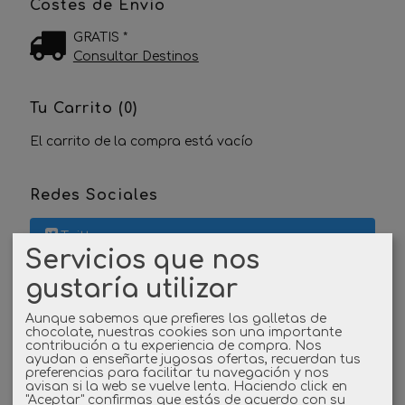
Costes de Envío
GRATIS *
Consultar Destinos
Tu Carrito (0)
El carrito de la compra está vacío
Redes Sociales
Twitter
Servicios que nos
Linkedin
gustaría utilizar
Aunque sabemos que prefieres las galletas de
Instagram
chocolate, nuestras cookies son una importante
contribución a tu experiencia de compra. Nos
ayudan a enseñarte jugosas ofertas, recuerdan tus
Facebook
preferencias para facilitar tu navegación y nos
avisan si la web se vuelve lenta. Haciendo click en
"Aceptar" confirmas que estás de acuerdo con su