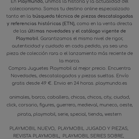
En
Playmundo
, unimos la historia y la actualidad del
coleccionismo. Somos tu destino online especializado
tanto en la
búsqueda técnica de piezas descatalogadas
y referencias históricas (ETN)
, como en la venta directa
de las
últimas novedades y el catálogo vigente de
Playmobil
. Garantizamos el mismo nivel de rigor,
autenticidad y cuidado en cada pedido, ya sea una
pieza de colección rara o el lanzamiento más reciente de
la marca.
Compra Juguetes Playmobil al mejor precio. Encuentra
Novedades, descatalogados y piezas sueltas. Envío
gratis desde 49 €. Envio en 24 horas. playmundo.es
animales
barco
caballero
chicas
chicos
city
ciudad
click
corsario
figures
guerrero
medieval
muneco
oeste
pirata
playmobil
serie
special
tienda
western
PLAYMOBIL NUEVO
PLAYMOBIL JUGADO Y PIEZAS
REVISTA PLAYMOBIL
PLAYMOBIL SERIES SOBRE