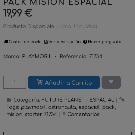
PACK MISION ESPACIAL
19,99 €
Producto Disponible
-
(Imp. Incluidos)
Costes de envío
Ver descripción
Hacer pregunta
Marca
:
PLAYMOBIL
•
Referencia
:
71734
Añadir a Carrito
Categoría:
FUTURE PLANET - ESPACIAL
|
Tags:
playmobil
astronauta
espacial
pack
mision
starter
71734
|
Comentarios