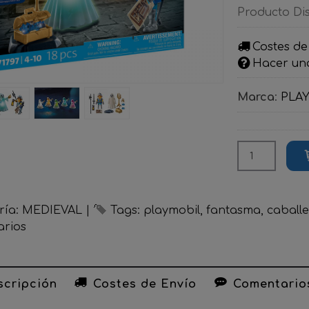
Producto Di
Costes de
Hacer un
Marca
:
PLA
ría:
MEDIEVAL
|
Tags:
playmobil
fantasma
caball
rios
cripción
Costes de Envío
Comentario