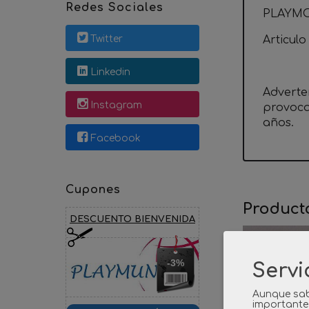
Redes Sociales
PLAYMO
Twitter
Articulo
Linkedin
Adverte
Instagram
provoca
años.
Facebook
Cupones
Product
DESCUENTO BIENVENIDA
-3%
Servi
Aunque sab
importante