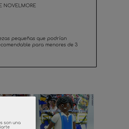
 DE NOVELMORE
iezas pequeñas que podrían
 recomendable para menores de 3
es son una
ñarte