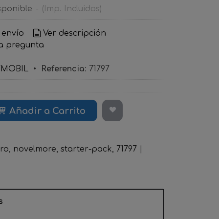
sponible
-
(Imp. Incluidos)
 envío
Ver descripción
a pregunta
YMOBIL
•
Referencia
:
71797
Añadir a Carrito
ero
novelmore
starter-pack
71797
|
s