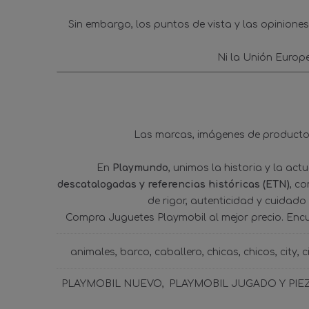
Sin embargo, los puntos de vista y las opinione
Ni la Unión Europ
Las marcas, imágenes de productos
En
Playmundo
, unimos la historia y la ac
descatalogadas y referencias históricas (ETN)
, c
de rigor, autenticidad y cuidado
Compra Juguetes Playmobil al mejor precio. Enc
animales
barco
caballero
chicas
chicos
city
c
PLAYMOBIL NUEVO
PLAYMOBIL JUGADO Y PIE