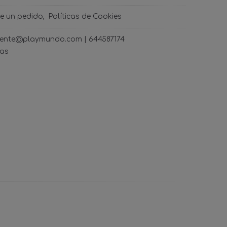
de un pedido
Políticas de Cookies
ncliente@playmundo.com |
644587174
ras