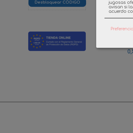
jugosas ofe
avisan si l
acuerdo co
Preferenci
PLAYMOB
ARAB
0,