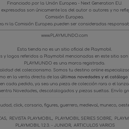
Financiado por la Unión Europea - Next Generation EU.
s expresadas son únicamente los del autor o autores y no refl
Comisión Europea.
ea ni la Comisión Europea pueden ser consideradas responsab
www.PLAYMUNDO.com
Esta tienda no es un sitio oficial de Playmobil.
 y logos referidos a Playmobil mencionadas en este sitio son
PLAYMUNDO es una marca registrada.
tualidad del coleccionismo. Somos tu destino online especializ
omo en la venta directa de las
últimas novedades y el catálogo
 en cada pedido, ya sea una pieza de colección rara o el lanz
uentra Novedades, descatalogados y piezas sueltas. Envío gra
iudad
click
corsario
figures
guerrero
medieval
muneco
oest
ZAS
REVISTA PLAYMOBIL
PLAYMOBIL SERIES SOBRE
PLAYMO
PLAYMOBIL 1.2.3. - JUNIOR
ARTICULOS VARIOS