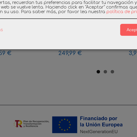
rtas, recuerdan tus preferencias para facilitar tu navegación 
a web se vuelve lenta. Haciendo click en "Aceptar" confirmas qu
n su uso.
Para saber más, por favor lea nuestra
política de p
Acept
as
IL ESPADA
PLAYMOBIL 4016 TREN
PLAYMOBI
E GRIS
DE PASAJEROS...
CHICAS P
59 €
249,99 €
3,