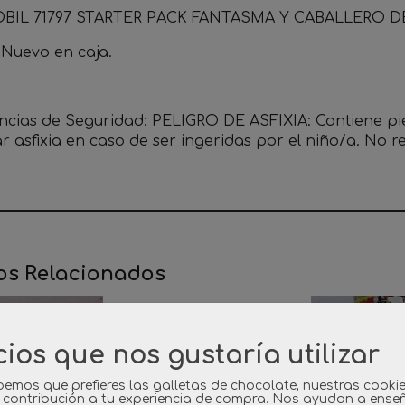
BIL 71797 STARTER PACK FANTASMA Y CABALLERO
 Nuevo en caja.
ncias de Seguridad: PELIGRO DE ASFIXIA: Contiene p
r asfixia en caso de ser ingeridas por el niño/a. No
os Relacionados
cios que nos gustaría utilizar
emos que prefieres las galletas de chocolate, nuestras cooki
 contribución a tu experiencia de compra. Nos ayudan a ense