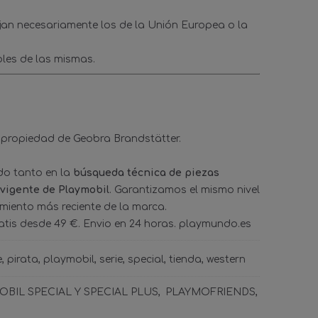
ejan necesariamente los de la Unión Europea o la
les de las mismas.
 propiedad de Geobra Brandstätter.
ado tanto en la
búsqueda técnica de piezas
 vigente de Playmobil
. Garantizamos el mismo nivel
amiento más reciente de la marca.
tis desde 49 €. Envio en 24 horas. playmundo.es
e
pirata
playmobil
serie
special
tienda
western
BIL SPECIAL Y SPECIAL PLUS
PLAYMOFRIENDS