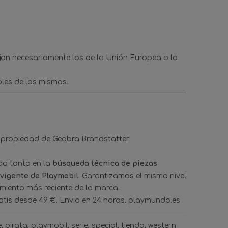
ejan necesariamente los de la Unión Europea o la
les de las mismas.
 propiedad de Geobra Brandstätter.
ado tanto en la
búsqueda técnica de piezas
 vigente de Playmobil
. Garantizamos el mismo nivel
amiento más reciente de la marca.
tis desde 49 €. Envio en 24 horas. playmundo.es
e
pirata
playmobil
serie
special
tienda
western