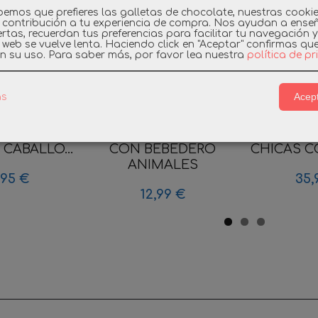
emos que prefieres las galletas de chocolate, nuestras cooki
 contribución a tu experiencia de compra. Nos ayudan a ense
rtas, recuerdan tus preferencias para facilitar tu navegación 
a web se vuelve lenta. Haciendo click en "Aceptar" confirmas qu
n su uso.
Para saber más, por favor lea nuestra
política de p
Acept
as
BIL 5656
PLAYMOBIL POZO
PLAYMOBI
CABALLO...
CON BEBEDERO
CHICAS C
ANIMALES
,95 €
35,
12,99 €