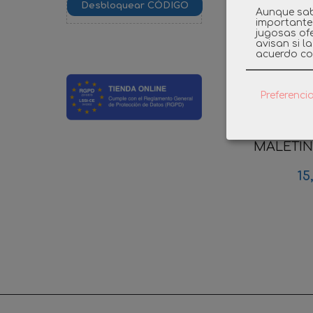
Aunque sab
importante
jugosas ofe
avisan si l
acuerdo co
Preferenci
PLAYMO
MALETIN 
15