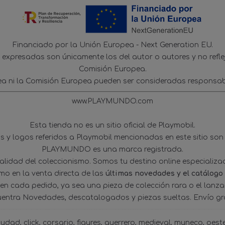
Financiado por la Unión Europea - Next Generation EU.
s expresadas son únicamente los del autor o autores y no refl
Comisión Europea.
ea ni la Comisión Europea pueden ser consideradas responsab
www.PLAYMUNDO.com
Esta tienda no es un sitio oficial de Playmobil.
 y logos referidos a Playmobil mencionadas en este sitio son
PLAYMUNDO es una marca registrada.
tualidad del coleccionismo. Somos tu destino online especializ
omo en la venta directa de las
últimas novedades y el catálogo
 en cada pedido, ya sea una pieza de colección rara o el lanz
uentra Novedades, descatalogados y piezas sueltas. Envío gra
iudad
click
corsario
figures
guerrero
medieval
muneco
oest