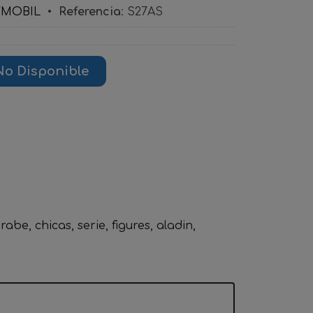
YMOBIL
•
Referencia
:
S27AS
No Disponible
arabe
chicas
serie
figures
aladin