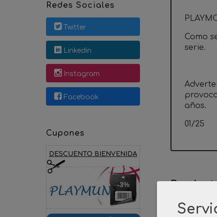
Redes Sociales
PLAYMO
Twitter
Como se 
serie.
Linkedin
Instagram
Adverte
provoca
Facebook
años.
01/25
Cupones
DESCUENTO BIENVENIDA
Product
-3%
Servi