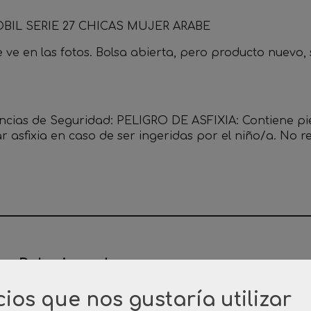
BIL SERIE 27 CHICAS MUJER ARABE
ve en las fotos. Bolsa abierta, pero producto nuevo, s
ncias de Seguridad: PELIGRO DE ASFIXIA: Contiene p
r asfixia en caso de ser ingeridas por el niño/a. No
os Relacionados
cios que nos gustaría utilizar