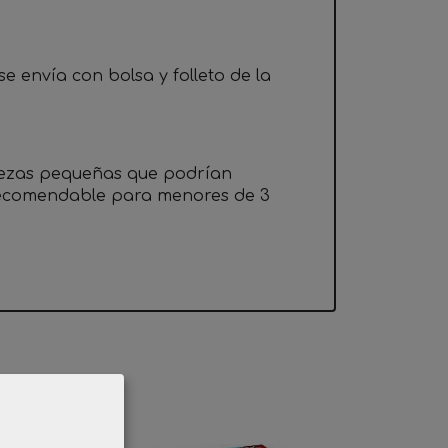
e envía con bolsa y folleto de la
iezas pequeñas que podrían
 recomendable para menores de 3