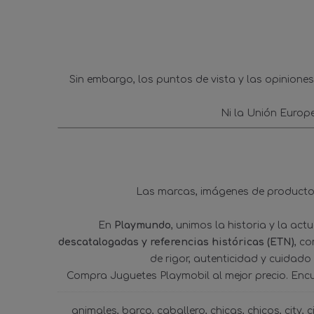
Sin embargo, los puntos de vista y las opinione
Ni la Unión Europ
Las marcas, imágenes de productos
En
Playmundo
, unimos la historia y la ac
descatalogadas y referencias históricas (ETN)
, c
de rigor, autenticidad y cuidado
Compra Juguetes Playmobil al mejor precio. Enc
animales
barco
caballero
chicas
chicos
city
c