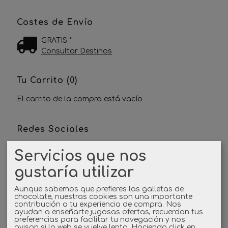
Costes de Envío
GRATIS *
Consultar Destinos
Tu Carrito (0)
El carrito de la compra está vacío
Redes Sociales
Servicios que nos
Twitter
gustaría utilizar
Linkedin
Aunque sabemos que prefieres las galletas de
chocolate, nuestras cookies son una importante
Instagram
contribución a tu experiencia de compra. Nos
ayudan a enseñarte jugosas ofertas, recuerdan tus
preferencias para facilitar tu navegación y nos
Facebook
avisan si la web se vuelve lenta. Haciendo click en