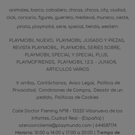
animales
barco
caballero
chicas
chicos
city
ciudad
click
corsario
figures
guerrero
medieval
muneco
oeste
pirata
playmobil
serie
special
tienda
western
PLAYMOBIL NUEVO
PLAYMOBIL JUGADO Y PIEZAS
REVISTA PLAYMOBIL
PLAYMOBIL SERIES SOBRE
PLAYMOBIL SPECIAL Y SPECIAL PLUS
PLAYMOFRIENDS
PLAYMOBIL 1.2.3. - JUNIOR
ARTICULOS VARIOS
Ir arriba
Contáctanos
Aviso Legal
Política de
Privacidad
Condiciones de Compra
Desistir de un
pedido
Políticas de Cookies
Calle Doctor Fleming Nº18 - 13320 Villanueva de los
Infantes, Ciudad Real - (España) |
atencioncliente@playmundo.com |
644587174
Horario:
10:00 a 14:00 y 17:00 a 20:00 |
Tiempo de