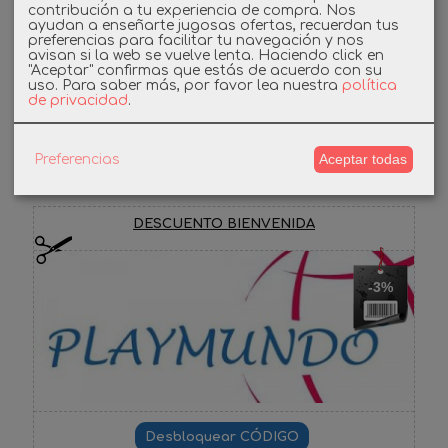
contribución a tu experiencia de compra. Nos
Linkedin
ayudan a enseñarte jugosas ofertas, recuerdan tus
preferencias para facilitar tu navegación y nos
avisan si la web se vuelve lenta. Haciendo click en
Instagram
"Aceptar" confirmas que estás de acuerdo con su
uso.
Para saber más, por favor lea nuestra
política
de privacidad
.
Facebook
Aceptar todas
Preferencias
Cupones
DESCUENTO BIENVENIDA
-3%