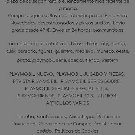
pieza de colección rara o el lanzamiento más reciente de
la marca.
Compra Juguetes Playmobil al mejor precio. Encuentra
Novedades, descatalogados y piezas sueltas. Envío
gratis desde 49 €. Envio en 24 horas. playmundo.es
animales
barco
caballero
chicas
chicos
city
ciudad
click
corsario
figures
guerrero
medieval
muneco
oeste
pirata
playmobil
serie
special
tienda
western
PLAYMOBIL NUEVO
PLAYMOBIL JUGADO Y PIEZAS
REVISTA PLAYMOBIL
PLAYMOBIL SERIES SOBRE
PLAYMOBIL SPECIAL Y SPECIAL PLUS
PLAYMOFRIENDS
PLAYMOBIL 1.2.3. - JUNIOR
ARTICULOS VARIOS
Ir arriba
Contáctanos
Aviso Legal
Política de
Privacidad
Condiciones de Compra
Desistir de un
pedido
Políticas de Cookies