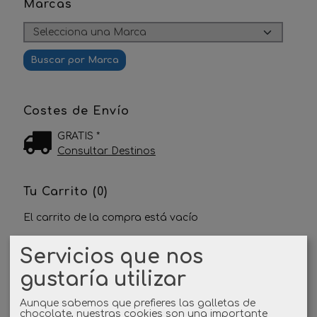
Marcas
Costes de Envío
GRATIS *
Consultar Destinos
Tu Carrito (0)
El carrito de la compra está vacío
Servicios que nos
Redes Sociales
gustaría utilizar
Twitter
Aunque sabemos que prefieres las galletas de
chocolate, nuestras cookies son una importante