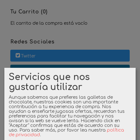
Tu Carrito (0)
El carrito de la compra está vacío
Redes Sociales
Twitter
Linkedin
Servicios que nos
gustaría utilizar
Instagram
Aunque sabemos que prefieres las galletas de
Facebook
chocolate, nuestras cookies son una importante
contribución a tu experiencia de compra. Nos
ayudan a enseñarte jugosas ofertas, recuerdan tus
preferencias para facilitar tu navegación y nos
avisan si la web se vuelve lenta. Haciendo click en
Cupones
"Aceptar" confirmas que estás de acuerdo con su
uso.
Para saber más, por favor lea nuestra
política
de privacidad
.
DESCUENTO BIENVENIDA