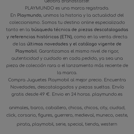
Geobra Brandstätter.
PLAYMUNDO es una marca registrada.
En
Playmundo
, unimos la historia y la actualidad del
coleccionismo. Somos tu destino online especializado
tanto en la
búsqueda técnica de piezas descatalogadas
y referencias históricas (ETN)
, como en la venta directa
de las
últimas novedades y el catálogo vigente de
Playmobil
. Garantizamos el mismo nivel de rigor,
autenticidad y cuidado en cada pedido, ya sea una
pieza de colección rara o el lanzamiento más reciente de
la marca.
Compra Juguetes Playmobil al mejor precio. Encuentra
Novedades, descatalogados y piezas sueltas. Envío
gratis desde 49 €. Envio en 24 horas. playmundo.es
animales
barco
caballero
chicas
chicos
city
ciudad
click
corsario
figures
guerrero
medieval
muneco
oeste
pirata
playmobil
serie
special
tienda
western