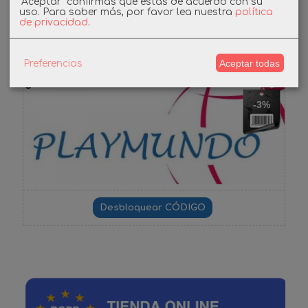
"Aceptar" confirmas que estás de acuerdo con su
uso.
Para saber más, por favor lea nuestra
política
de privacidad
.
Cupones
DESCUENTO BIENVENIDA
Aceptar todas
Preferencias
-3%