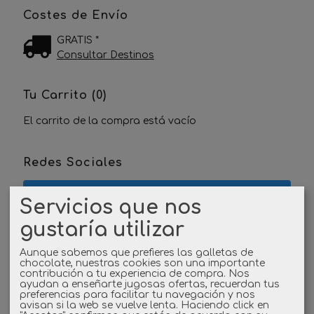
Costes de Envío
GRATIS *
Consultar Destinos
Tu Carrito (0)
El carrito de la compra está vacío
Redes Sociales
Twitter
Servicios que nos
gustaría utilizar
Linkedin
Aunque sabemos que prefieres las galletas de
Instagram
chocolate, nuestras cookies son una importante
contribución a tu experiencia de compra. Nos
ayudan a enseñarte jugosas ofertas, recuerdan tus
Facebook
preferencias para facilitar tu navegación y nos
avisan si la web se vuelve lenta. Haciendo click en