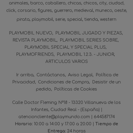
animales
barco
caballero
chicas
chicos
city
ciudad
click
corsario
figures
guerrero
medieval
muneco
oeste
pirata
playmobil
serie
special
tienda
western
PLAYMOBIL NUEVO
PLAYMOBIL JUGADO Y PIEZAS
REVISTA PLAYMOBIL
PLAYMOBIL SERIES SOBRE
PLAYMOBIL SPECIAL Y SPECIAL PLUS
PLAYMOFRIENDS
PLAYMOBIL 1.2.3. - JUNIOR
ARTICULOS VARIOS
Ir arriba
Contáctanos
Aviso Legal
Política de
Privacidad
Condiciones de Compra
Desistir de un
pedido
Políticas de Cookies
Calle Doctor Fleming Nº18 - 13320 Villanueva de los
Infantes, Ciudad Real - (España) |
atencioncliente@playmundo.com |
644587174
Horario:
10:00 a 14:00 y 17:00 a 20:00 |
Tiempo de
Entrega:
24 horas