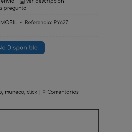
 envío
Ver descripción
a pregunta
YMOBIL
•
Referencia
:
PY627
No Disponible
o
muneco
click
|
Comentarios