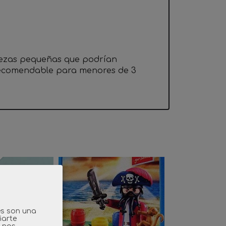
iezas pequeñas que podrían
 recomendable para menores de 3
es son una
ñarte