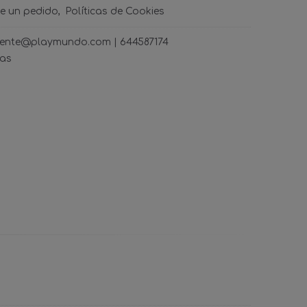
de un pedido
Políticas de Cookies
ncliente@playmundo.com |
644587174
ras