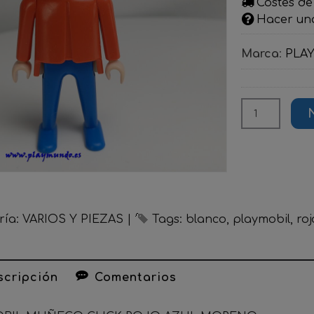
Costes de
Hacer un
Marca
:
PLA
ría:
VARIOS Y PIEZAS
|
Tags:
blanco
playmobil
roj
cripción
Comentarios