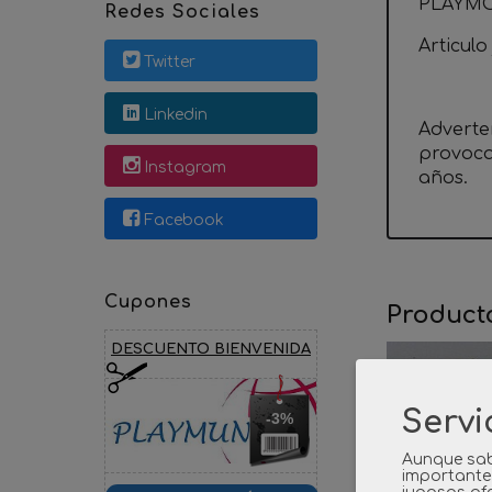
PLAYMO
Redes Sociales
Articulo
Twitter
Linkedin
Adverte
provoca
Instagram
años.
Facebook
Cupones
Product
DESCUENTO BIENVENIDA
Servi
-3%
Aunque sab
importante