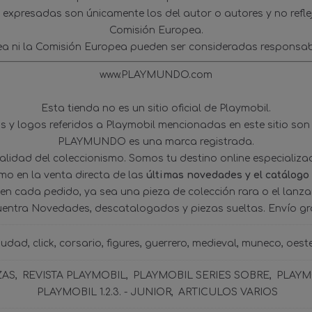
s expresadas son únicamente los del autor o autores y no refl
Comisión Europea.
ea ni la Comisión Europea pueden ser consideradas responsab
www.PLAYMUNDO.com
Esta tienda no es un sitio oficial de Playmobil.
 y logos referidos a Playmobil mencionadas en este sitio son
PLAYMUNDO es una marca registrada.
tualidad del coleccionismo. Somos tu destino online especializ
omo en la venta directa de las
últimas novedades y el catálogo
 en cada pedido, ya sea una pieza de colección rara o el lanz
uentra Novedades, descatalogados y piezas sueltas. Envío gra
iudad
click
corsario
figures
guerrero
medieval
muneco
oest
ZAS
REVISTA PLAYMOBIL
PLAYMOBIL SERIES SOBRE
PLAYMO
PLAYMOBIL 1.2.3. - JUNIOR
ARTICULOS VARIOS