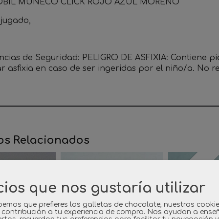
BIL MUÑECO CLICK ROJO AZUL MORENO
 jugado,
ncias de Seguridad: PELIGRO DE ASFIXIA: Contiene p
r asfixia en caso de ser ingeridas por el niño/a. No
os Relacionados
Agotado
cios que nos gustaría utilizar
emos que prefieres las galletas de chocolate, nuestras cooki
 contribución a tu experiencia de compra. Nos ayudan a ense