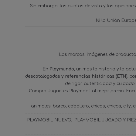
Sin embargo, los puntos de vista y las opinione
Ni la Unión Europ
Las marcas, imágenes de productos
En
Playmundo
, unimos la historia y la ac
descatalogadas y referencias históricas (ETN)
, c
de rigor, autenticidad y cuidado
Compra Juguetes Playmobil al mejor precio. Enc
animales
barco
caballero
chicas
chicos
city
c
PLAYMOBIL NUEVO
PLAYMOBIL JUGADO Y PIE