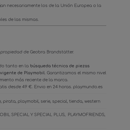
ejan necesariamente los de la Unión Europea o la
les de las mismas.
 propiedad de Geobra Brandstätter.
ado tanto en la
búsqueda técnica de piezas
 vigente de Playmobil
. Garantizamos el mismo nivel
amiento más reciente de la marca.
tis desde 49 €. Envio en 24 horas. playmundo.es
e
pirata
playmobil
serie
special
tienda
western
BIL SPECIAL Y SPECIAL PLUS
PLAYMOFRIENDS